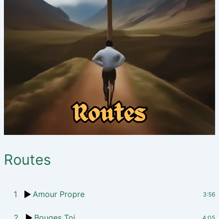
Routes
1
Amour Propre
3:56
2
Bouges Toi
4:05