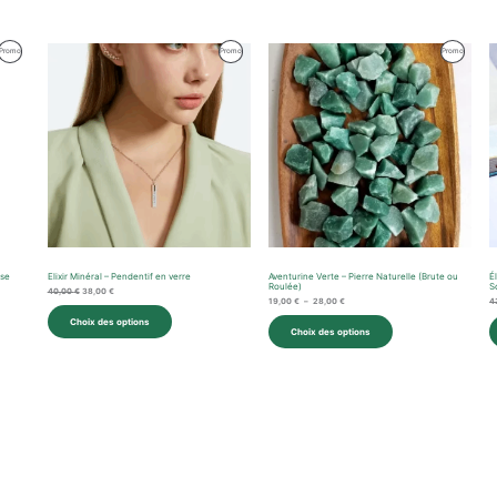
Le
Le
Plage
Produit
Produit
Produit
Promo
Promo
Promo
prix
prix
de
initial
actuel
prix :
En
En
En
était :
est :
19,00 €
40,00 €.
38,00 €.
à
Promotion
Promotion
Promotio
28,00 €
use
Elixir Minéral – Pendentif en verre
Aventurine Verte – Pierre Naturelle (Brute ou
É
Roulée)
S
40,00
€
38,00
€
19,00
€
–
28,00
€
4
Choix des options
Choix des options