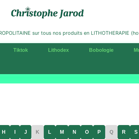
LITAINE sur tous nos produits en LITHOTHERAPIE (hors 
Tiktok
Lithodex
Bobologie
M
H
I
J
K
L
M
N
O
P
Q
R
S