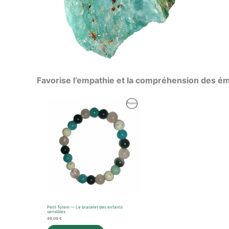
Favorise l’empathie et la compréhension des émo
Produit
Promo
En
Promotion
Petit Totem — Le bracelet des enfants
sensibles
49,00
€