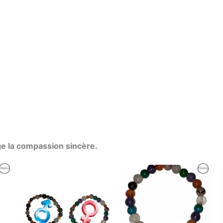
e la compassion sincère.
Plage
Produit
Produit
Promo
Promo
de
prix :
En
En
135,00 €
à
Promotion
Promotio
165,00 €