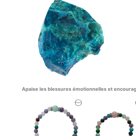
Apaise les blessures émotionnelles et encourag
Le
Le
Le
Le
Produit
Promo
prix
prix
prix
prix
initial
actuel
initial
actuel
En
était :
est :
était :
est :
59,47 €.
59,00 €.
62,57 €.
59,00 €.
Promotion