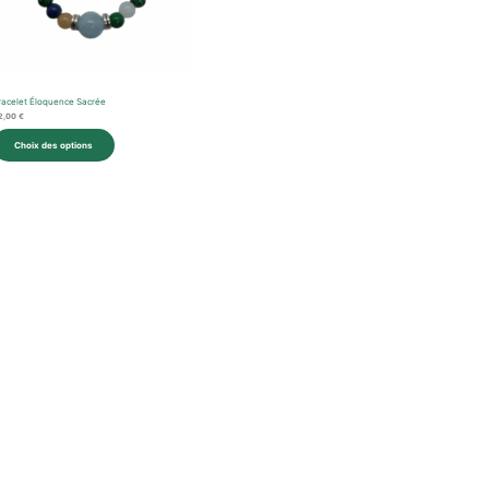
racelet Éloquence Sacrée
2,00
€
Choix des options