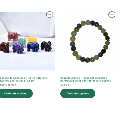
Le
Le
Produit
Produit
Promo
Promo
prix
prix
initial
actuel
En
En
était :
est :
43,00 €.
38,00 €.
n
Promotion
Promotion
léphant de Sagesse en Pierre Naturelle –
Réussite Alignée — Bracelet en pierres
culpture Énergétique (4,5 cm)
naturelles pour les entrepreneurs inspirés
3,00
€
38,00
€
53,00
€
Choix des options
Choix des options