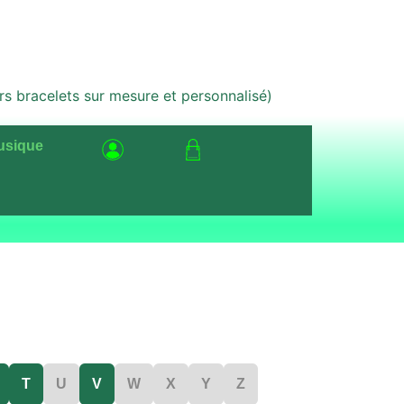
bracelets sur mesure et personnalisé)
usique
T
U
V
W
X
Y
Z