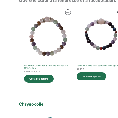
Ouvre le cœur à la tendresse et à l’acceptation.
Le
Le
Produit
Promo
prix
prix
initial
actuel
En
était :
est :
53,09 €.
52,00 €.
Promotion
Bracelet « Confiance & Sécurité Intérieure »
Sérénité Intime – Bracelet Péri-Ménopa
Christelle C
51,00
€
53,09
€
52,00
€
Choix des options
Choix des options
Chrysocolle