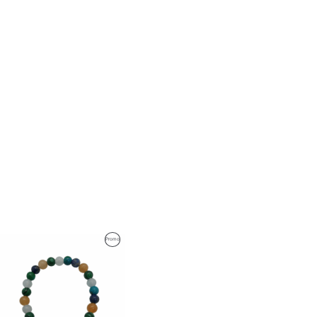
Produit
Promo
En
n
Promotion