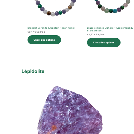
Bracelet Sérénité & Confort – Jean Armel
Bracelet Santé Ophélie – Apaisement du
et du présent
59,47
€
59,00
€
62,57
€
59,00
€
Choix des options
Choix des options
Lépidolite