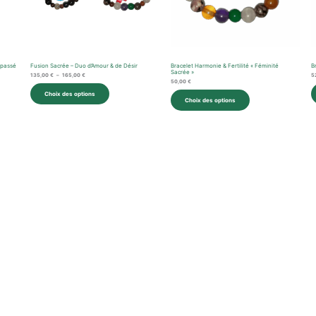
 passé
Fusion Sacrée – Duo d’Amour & de Désir
Bracelet Harmonie & Fertilité « Féminité
B
Sacrée »
135,00
€
–
165,00
€
5
50,00
€
Choix des options
Choix des options