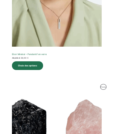
Elixir Minéral – Pendentif en verre
40,00
€
38,00
€
Choix des options
Le
Le
Produit
Promo
prix
prix
initial
actuel
En
était :
est :
100,00 €.
96,00 €.
Promotion