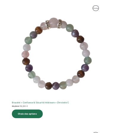
Le
Le
Produit
Promo
prix
prix
initial
actuel
En
était :
est :
53,09 €.
52,00 €.
Promotion
Bracelet « Confiance & Sécurité Intérieure » Christelle C
53,09
€
52,00
€
Choix des options