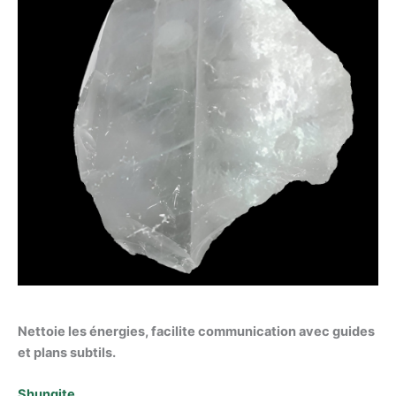
Nettoie les énergies, facilite communication avec guides
et plans subtils.
Shungite