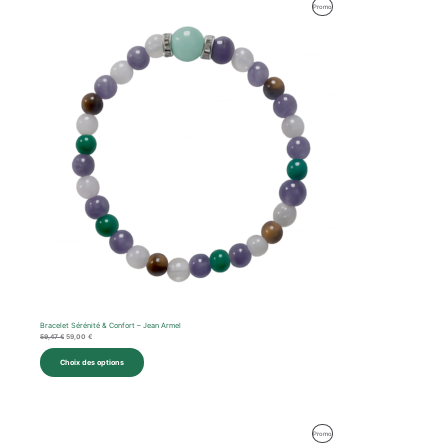
Le
Le
Produit
Promo
prix
prix
initial
actuel
En
était :
est :
59,47 €.
59,00 €.
Promotion
Bracelet Sérénité & Confort – Jean Armel
59,47
€
59,00
€
Choix des options
Le
Le
Produit
Promo
prix
prix
initial
actuel