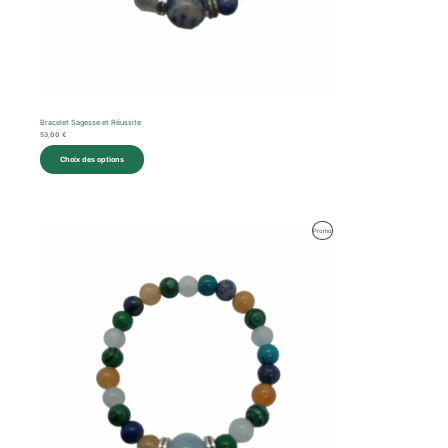
Bracelet Sagesse et Réussite
53,00
€
Choix des options
Produit
Promo
En
Promotion