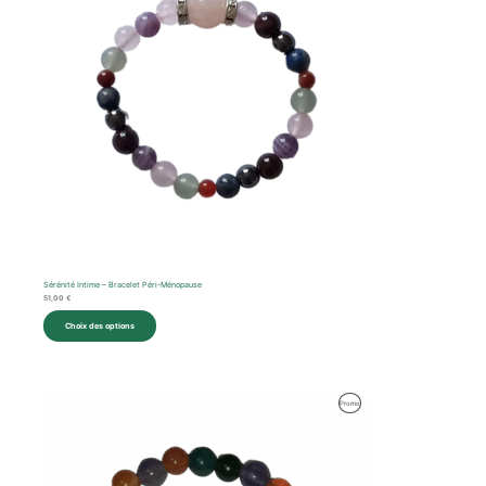
Sérénité Intime – Bracelet Péri-Ménopause
51,00
€
Choix des options
Produit
Promo
En
Promotion