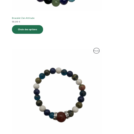
Bracelet Zen Attitude
50,00
€
Choix des options
Produit
Promo
En
Promotion