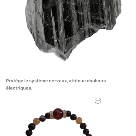
Protège le système nerveux, atténue douleurs
électriques.
Le
Le
Produit
Promo
prix
prix
initial
actuel
En
était :
est :
59,00 €.
56,00 €.
Promotion