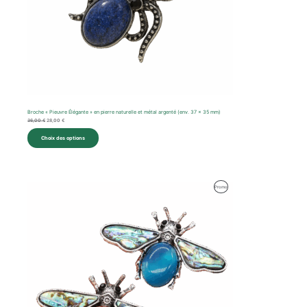
Broche « Pieuvre Élégante » en pierre naturelle et métal argenté (env. 37 x 35 mm)
36,00
€
28,00
€
Choix des options
Le
Le
Produit
Promo
prix
prix
initial
actuel
En
était :
est :
45,00 €.
30,00 €.
Promotion