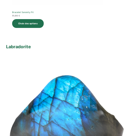
Bracelet Serenity Fit
51,00
€
Choix des options
Labradorite