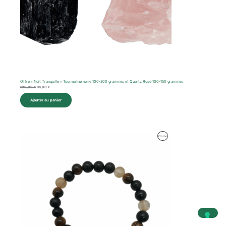
Offre « Nuit Tranquille » Tourmaline noire 100-200 grammes et Quartz Rose 100-150 grammes
100,00
€
96,00
€
Ajouter au panier
Produit
Promo
En
Promotion