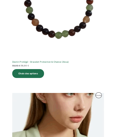
Destin Protégé – Bracelet Protection & Chance (Aksa)
59,00
€
56,00
€
Choix des options
Le
Le
Produit
Promo
prix
prix
initial
actuel
En
était :
est :
40,00 €.
38,00 €.
Promotion