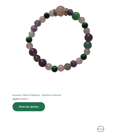
En
était :
est :
59,92 €.
59,00 €.
Promotion
Bracelet Santé Stéphanie – Équilibre Intérieur
59,92
€
59,00
€
Choix des options
Le
Le
Produit
Promo
prix
prix
initial
actuel
En
était :
est :
62,57 €.
59,00 €.
Promotion