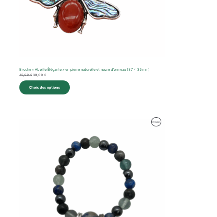
Broche « Abeille Élégante » en pierre naturelle et nacre d’ormeau (37 x 35 mm)
45,00
€
30,00
€
Choix des options
Produit
Promo
En
Promotion