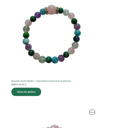
Bracelet Santé Ophélie – Apaisement du passé et du présent
62,57
€
59,00
€
Choix des options
Produit
Promo
En
Promotion