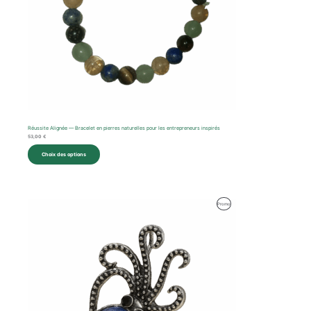
Réussite Alignée — Bracelet en pierres naturelles pour les entrepreneurs inspirés
53,00
€
Choix des options
Le
Le
Produit
Promo
prix
prix
initial
actuel
En
était :
est :
36,00 €.
28,00 €.
Promotion