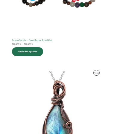
Fusion Sacrée – Duo d’Amour & de Désir
135,00
€
–
165,00
€
Choix des options
Le
Le
Produit
Promo
prix
prix
initial
actuel
En
était :
est :
94,00 €.
67,00 €.
Promotion