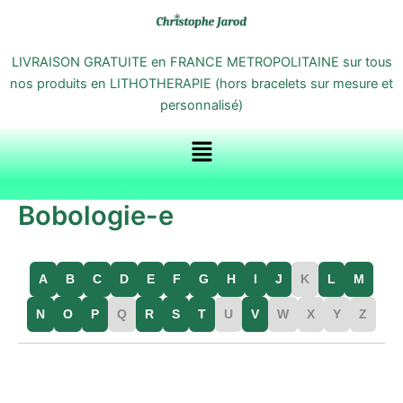
Aller
au
contenu
LIVRAISON GRATUITE en FRANCE METROPOLITAINE sur tous
nos produits en LITHOTHERAPIE (hors bracelets sur mesure et
personnalisé)
Menu
Bobologie-e
A
B
C
D
E
F
G
H
I
J
K
L
M
N
O
P
Q
R
S
T
U
V
W
X
Y
Z