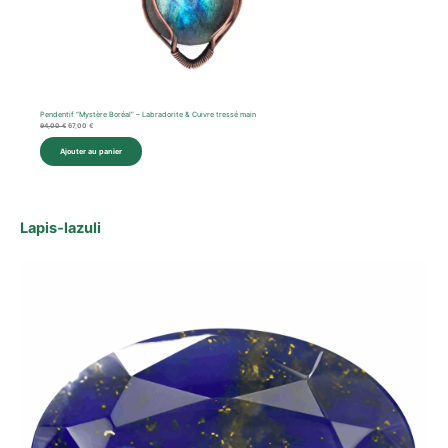
Pendentif “Mystère Boréal” – Labradorite & Cuivre tressé main
94,00
€
67,00
€
Ajouter au panier
Lapis‑lazuli