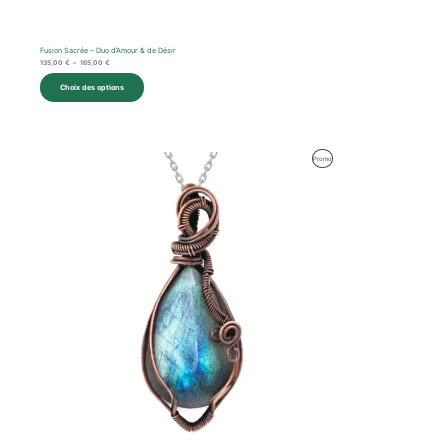
Fusion Sacrée – Duo d’Amour & de Désir
135,00
€
–
165,00
€
Choix des options
Le
Le
Produit
Promo
prix
prix
initial
actuel
En
était :
est :
94,00 €.
67,00 €.
Promotion