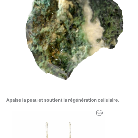
Apaise la peau et soutient la régénération cellulaire.
Le
Le
Produit
Promo
prix
prix
initial
actuel
En
était :
est :
35,00 €.
29,00 €.
Promotion