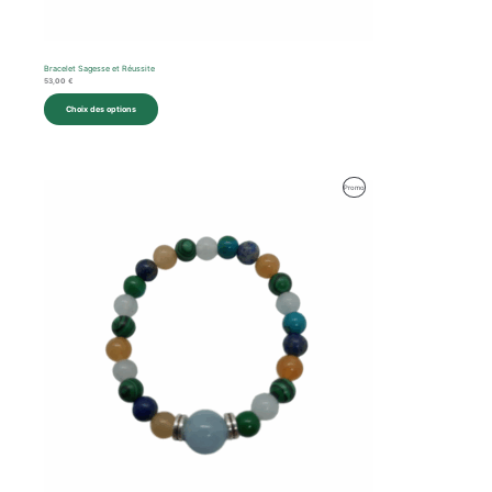
Bracelet Sagesse et Réussite
53,00
€
Choix des options
Produit
Promo
En
Promotion