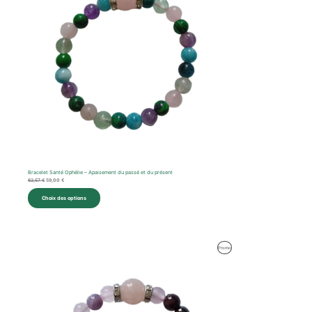
Bracelet Santé Ophélie – Apaisement du passé et du présent
62,57
€
59,00
€
Choix des options
Produit
Promo
En
Promotion