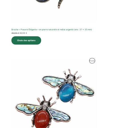
Broche « Pieuvre Élégante » en pierre naturelle et métal argenté (env. 37 x 35 mm)
36,00
€
28,00
€
Choix des options
Le
Le
Produit
Promo
prix
prix
initial
actuel
En
était :
est :
45,00 €.
30,00 €.
Promotion