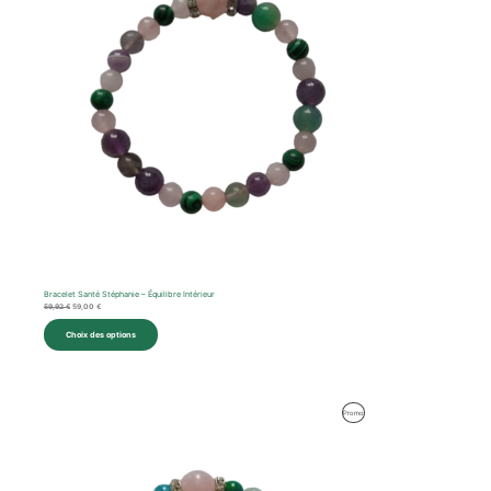
Bracelet Santé Stéphanie – Équilibre Intérieur
59,92
€
59,00
€
Choix des options
Le
Le
Produit
Promo
prix
prix
initial
actuel
En
était :
est :
62,57 €.
59,00 €.
Promotion