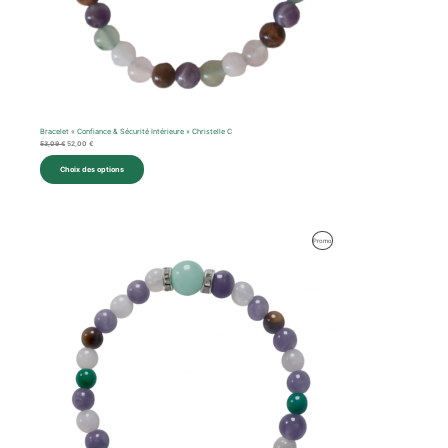
Bracelet « Confiance & Sécurité Intérieure » Christelle C
53,09
€
52,00
€
Choix des options
Le
Le
Produit
Promo
prix
prix
initial
actuel
En
était :
est :
59,47 €.
59,00 €.
Promotion