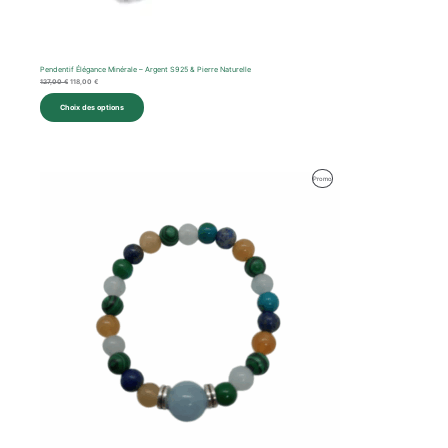
Pendentif Élégance Minérale – Argent S925 & Pierre Naturelle
127,00
€
118,00
€
Choix des options
Produit
Promo
En
Promotion