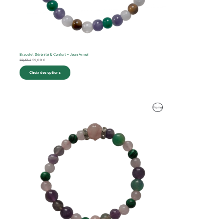
Bracelet Sérénité & Confort – Jean Armel
59,47
€
59,00
€
Choix des options
Le
Le
Produit
Promo
prix
prix
initial
actuel
En
était :
est :
59,92 €.
59,00 €.
Promotion