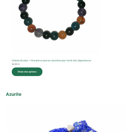
Chaînes Brisées — Bracelet en pierres naturelles pour l’arrêt des dépendances
52,00
€
Choix des options
Azurite