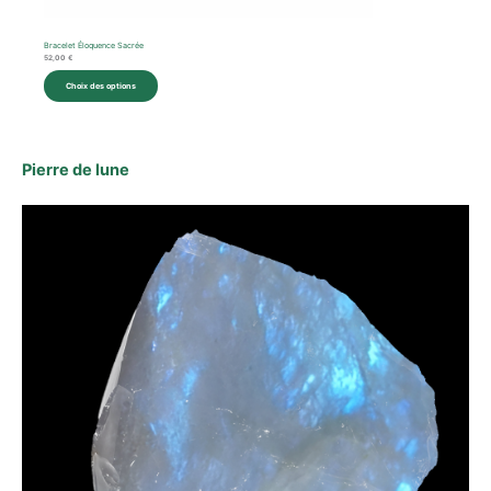
Bracelet Éloquence Sacrée
52,00
€
Choix des options
Pierre de lune