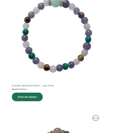
Promotion
Bracelet Sérénité & Confort – Jean Armel
59,47
€
59,00
€
Choix des options
Le
Le
Produit
Promo
prix
prix
initial
actuel
En
était :
est :
59,92 €.
59,00 €.
Promotion