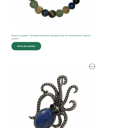
Réussite Alignée — Bracelet en pierres naturelles pour les entrepreneurs inspirés
53,00
€
Choix des options
Le
Le
Produit
Promo
prix
prix
initial
actuel
En
était :
est :
36,00 €.
28,00 €.
Promotion