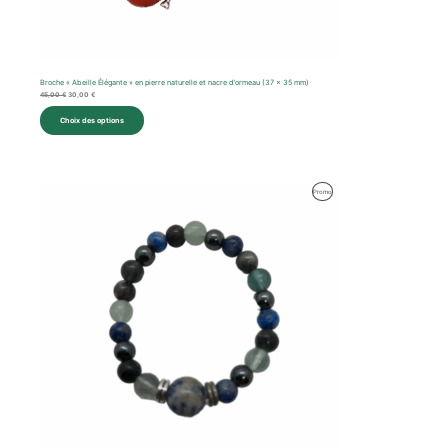
Broche « Abeille Élégante » en pierre naturelle et nacre d’ormeau (37 x 35 mm)
45,00
€
30,00
€
Choix des options
Produit
Promo
En
Promotion