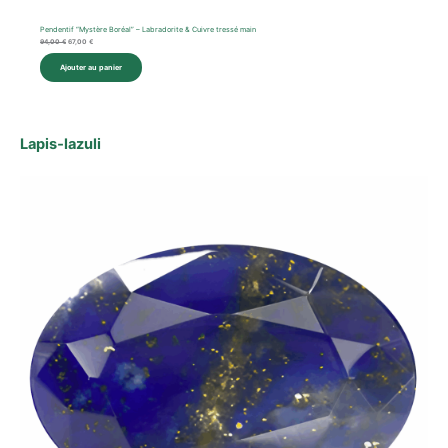
Pendentif “Mystère Boréal” – Labradorite & Cuivre tressé main
94,00
€
67,00
€
Ajouter au panier
Lapis‑lazuli