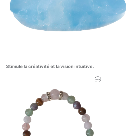
Stimule la créativité et la vision intuitive.
Le
Le
Produit
Promo
prix
prix
initial
actuel
En
était :
est :
53,09 €.
52,00 €.
Promotion