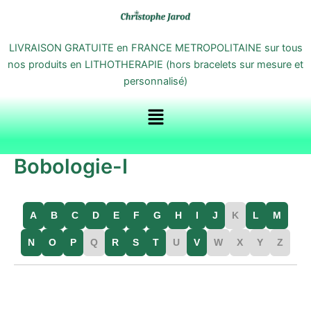
Aller
au
contenu
LIVRAISON GRATUITE en FRANCE METROPOLITAINE sur tous
nos produits en LITHOTHERAPIE (hors bracelets sur mesure et
personnalisé)
Menu
Bobologie-I
A
B
C
D
E
F
G
H
I
J
K
L
M
N
O
P
Q
R
S
T
U
V
W
X
Y
Z