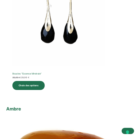
Boucles “Essence Minérale”
35,00
€
29,00
€
Choix des options
Ambre