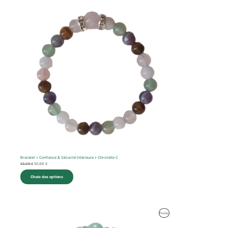
initial
actuel
En
était :
est :
53,09 €.
52,00 €.
Promotion
Bracelet « Confiance & Sécurité Intérieure » Christelle C
53,09
€
52,00
€
Choix des options
Le
Le
Produit
Promo
prix
prix
initial
actuel
En
était :
est :
59,47 €.
59,00 €.