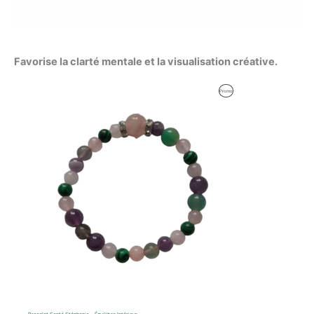
Favorise la clarté mentale et la visualisation créative.
Le
Le
Produit
Promo
prix
prix
initial
actuel
En
était :
est :
59,92 €.
59,00 €.
Promotion