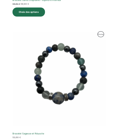
Bracelet Santé Stéphanie – Équilibre Intérieur
59,92
€
59,00
€
Choix des options
Produit
Promo
En
Promotion
Bracelet Sagesse et Réussite
53,00
€