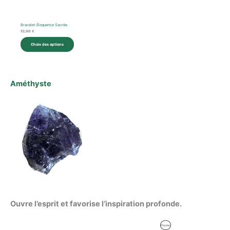
Bracelet Éloquence Sacrée
52,00
€
Choix des options
Améthyste
Ouvre l’esprit et favorise l’inspiration profonde.
Le
Le
Produit
Promo
prix
prix