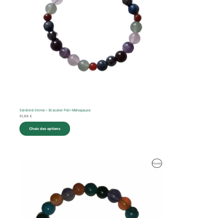
Sérénité Intime – Bracelet Péri-Ménopause
51,00
€
Choix des options
Produit
Promo
En
Promotion