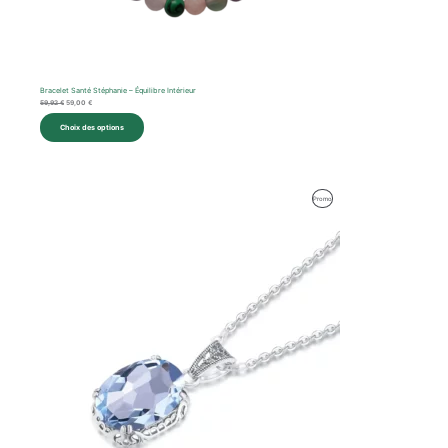
Bracelet Santé Stéphanie – Équilibre Intérieur
59,92
€
59,00
€
Choix des options
Le
Le
Produit
Promo
prix
prix
initial
actuel
En
était :
est :
127,00 €.
118,00 €.
Promotion