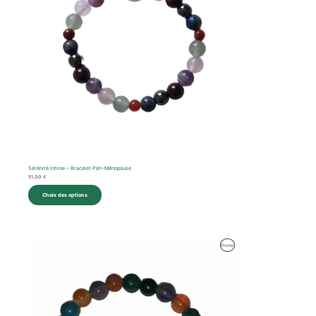
Sérénité Intime – Bracelet Péri-Ménopause
51,00
€
Choix des options
Produit
Promo
En
Promotion