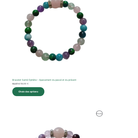
Bracelet Santé Ophélie – Apaisement du passé et du présent
62,57
€
59,00
€
Choix des options
Produit
Promo
En
Promotion