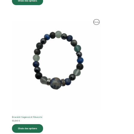
Choix des options
Produit
Promo
En
Promotion
Bracelet Sagesse et Réussite
53,00
€
Choix des options