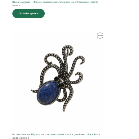
Réussite Alignée — Bracelet en pierres naturelles pour les entrepreneurs inspirés
53,00
€
Choix des options
Le
Le
Produit
Promo
prix
prix
initial
actuel
En
était :
est :
36,00 €.
28,00 €.
Promotion
Broche « Pieuvre Élégante » en pierre naturelle et métal argenté (env. 37 x 35 mm)
36,00
€
28,00
€