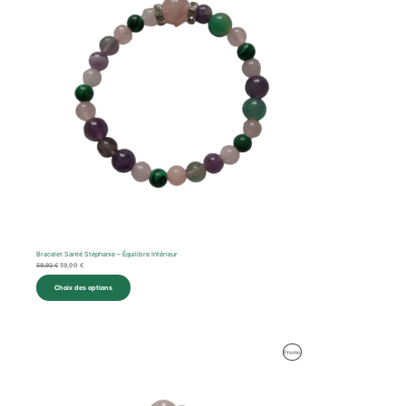
Bracelet Santé Stéphanie – Équilibre Intérieur
59,92
€
59,00
€
Choix des options
Le
Le
Produit
Promo
prix
prix
initial
actuel
En
était :
est :
62,57 €.
59,00 €.
Promotion