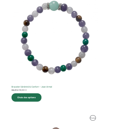
était :
est :
59,47 €.
59,00 €.
Promotion
Bracelet Sérénité & Confort – Jean Armel
59,47
€
59,00
€
Choix des options
Le
Le
Produit
Promo
prix
prix
initial
actuel
En
était :
est :
59,92 €.
59,00 €.
Promotion