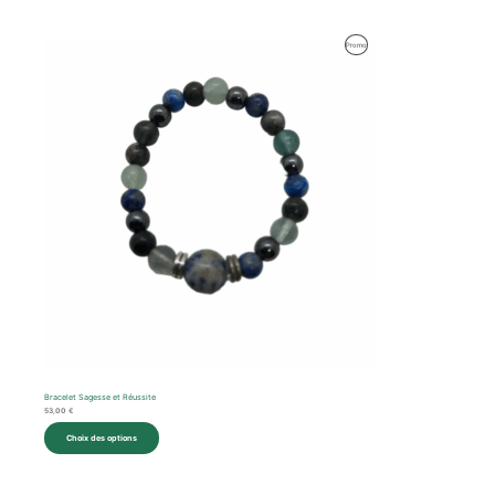
Produit
Promo
En
Promotion
Bracelet Sagesse et Réussite
53,00
€
Choix des options