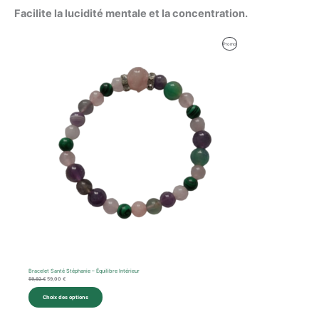
Facilite la lucidité mentale et la concentration.
Le
Le
Produit
Promo
prix
prix
initial
actuel
En
était :
est :
59,92 €.
59,00 €.
Promotion
Bracelet Santé Stéphanie – Équilibre Intérieur
59,92
€
59,00
€
Choix des options