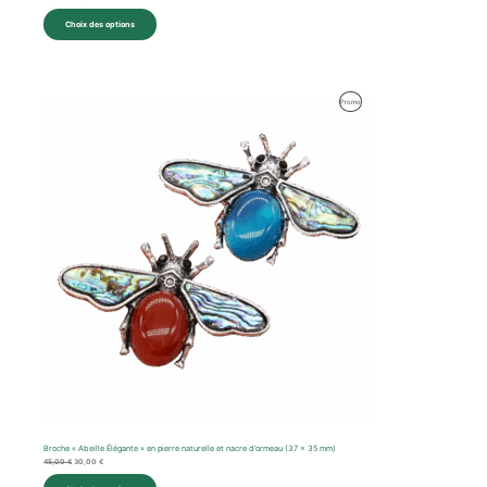
Choix des options
Le
Le
Produit
Promo
prix
prix
initial
actuel
En
était :
est :
45,00 €.
30,00 €.
Promotion
Broche « Abeille Élégante » en pierre naturelle et nacre d’ormeau (37 x 35 mm)
45,00
€
30,00
€