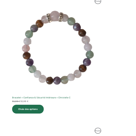
Produit
Promo
prix
prix
initial
actuel
En
était :
est :
53,09 €.
52,00 €.
Promotion
Bracelet « Confiance & Sécurité Intérieure » Christelle C
53,09
€
52,00
€
Choix des options
Le
Le
Produit
Promo
prix
prix
initial
actuel
En