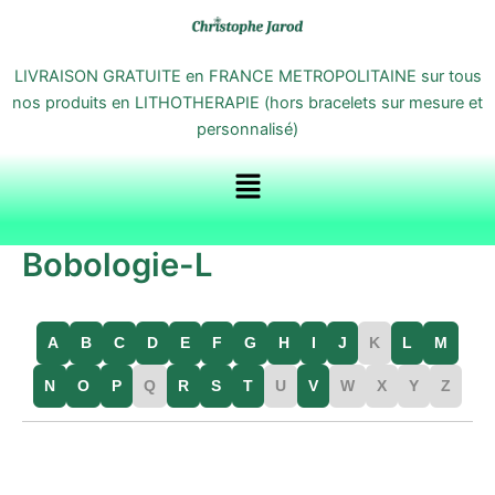
Aller
au
contenu
LIVRAISON GRATUITE en FRANCE METROPOLITAINE sur tous
nos produits en LITHOTHERAPIE (hors bracelets sur mesure et
personnalisé)
Menu
Bobologie-L
A
B
C
D
E
F
G
H
I
J
K
L
M
N
O
P
Q
R
S
T
U
V
W
X
Y
Z