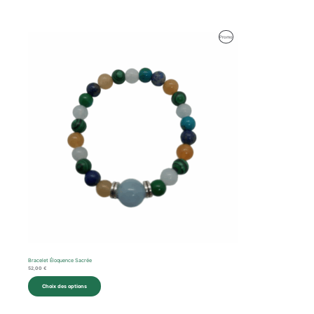
Produit
Promo
En
Promotion
Bracelet Éloquence Sacrée
52,00
€
Choix des options