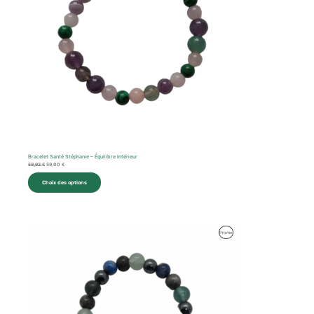
Bracelet Santé Stéphanie – Équilibre Intérieur
59,92
€
59,00
€
Choix des options
Produit
Promo
En
Promotion