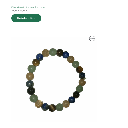
Elixir Minéral – Pendentif en verre
40,00
€
38,00
€
Choix des options
Produit
Promo
En
Promotion