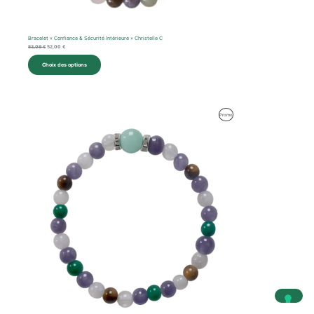
Bracelet « Confiance & Sécurité Intérieure » Christelle C
53,09
€
52,00
€
Choix des options
Le
Le
Produit
Promo
prix
prix
initial
actuel
En
était :
est :
59,47 €.
59,00 €.
Promotion