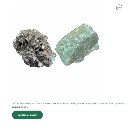
Le
Le
Produit
Promo
prix
prix
initial
actuel
En
était :
est :
93,00 €.
52,00 €.
Promotion
Offre « Optimisme et Chance » Aventurine Verte Brute de 50 grammes et Pyrite Brute de 110 à 160 grammes
93,00
€
52,00
€
Ajouter au panier