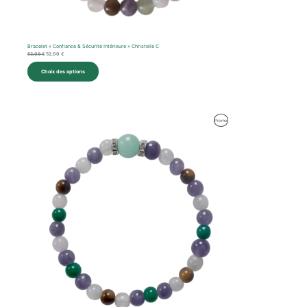
Bracelet « Confiance & Sécurité Intérieure » Christelle C
53,09
€
52,00
€
Choix des options
Le
Le
Produit
Promo
prix
prix
initial
actuel
En
était :
est :
59,47 €.
59,00 €.
Promotion