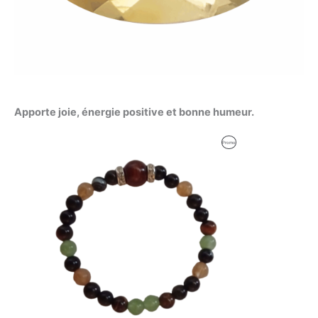
Apporte joie, énergie positive et bonne humeur.
Le
Le
Produit
Promo
prix
prix
initial
actuel
En
était :
est :
59,00 €.
56,00 €.
Promotion