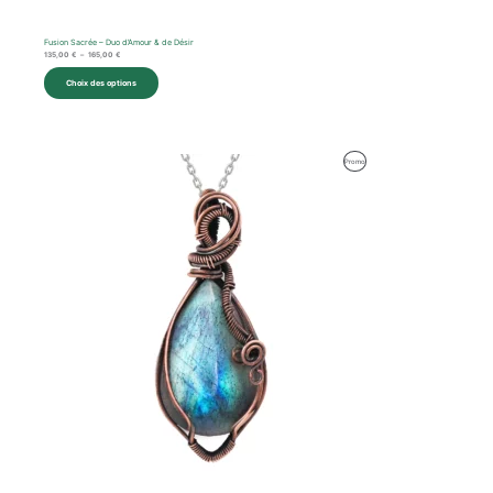
Fusion Sacrée – Duo d’Amour & de Désir
135,00
€
–
165,00
€
Choix des options
Le
Le
Produit
Promo
prix
prix
initial
actuel
En
était :
est :
94,00 €.
67,00 €.
Promotion