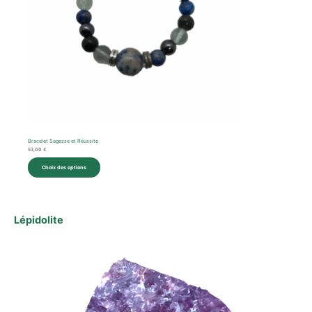
Bracelet Sagesse et Réussite
53,00
€
Choix des options
Lépidolite