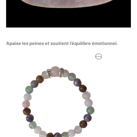
Apaise les peines et soutient l’équilibre émotionnel.
Le
Le
Produit
Promo
prix
prix
initial
actuel
En
était :
est :
53,09 €.
52,00 €.
Promotion