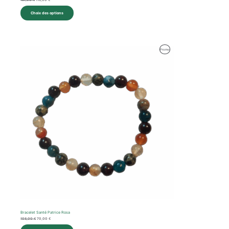
127,00
€
118,00
€
Choix des options
Le
Le
Produit
Promo
prix
prix
initial
actuel
En
était :
est :
108,00 €.
70,00 €.
Promotion
Bracelet Santé Patrice Rosa
108,00
€
70,00
€