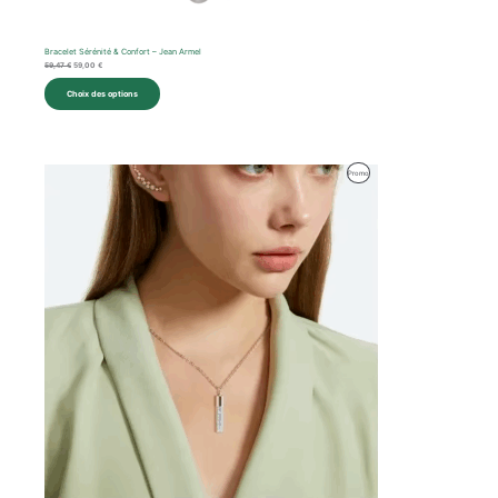
Bracelet Sérénité & Confort – Jean Armel
59,47
€
59,00
€
Choix des options
Le
Le
Produit
Promo
prix
prix
initial
actuel
En
était :
est :
40,00 €.
38,00 €.
Promotion