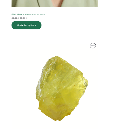
Elixir Minéral – Pendentif en verre
40,00
€
38,00
€
Choix des options
Le
Le
Produit
Promo
prix
prix
initial
actuel
En
était :
est :
35,00 €.
29,00 €.
Promotion