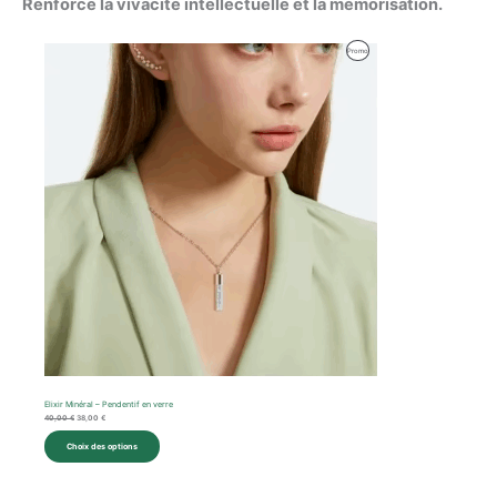
Renforce la vivacité intellectuelle et la mémorisation.
Le
Le
Produit
Promo
prix
prix
initial
actuel
En
était :
est :
40,00 €.
38,00 €.
Promotion
Elixir Minéral – Pendentif en verre
40,00
€
38,00
€
Choix des options