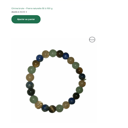
Citrine brute – Pierre naturelle 50 à 100 g
35,00
€
29,00
€
Ajouter au panier
Produit
Promo
En
Promotion