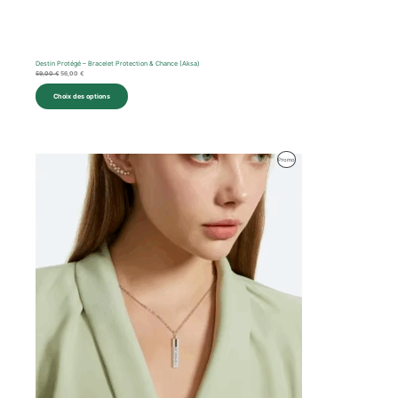
Destin Protégé – Bracelet Protection & Chance (Aksa)
59,00
€
56,00
€
Choix des options
Le
Le
Produit
Promo
prix
prix
initial
actuel
En
était :
est :
40,00 €.
38,00 €.
Promotion