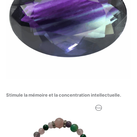
Stimule la mémoire et la concentration intellectuelle.
Le
Le
Produit
Promo
prix
prix
initial
actuel
En
était :
est :
59,92 €.
59,00 €.
Promotion