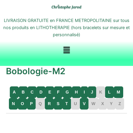
Aller
au
contenu
LIVRAISON GRATUITE en FRANCE METROPOLITAINE sur tous
nos produits en LITHOTHERAPIE (hors bracelets sur mesure et
personnalisé)
Menu
Bobologie-M2
A
B
C
D
E
F
G
H
I
J
K
L
M
N
O
P
Q
R
S
T
U
V
W
X
Y
Z