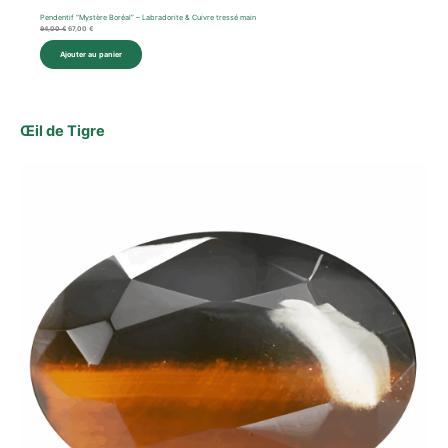
Pendentif “Mystère Boréal” – Labradorite & Cuivre tressé main
94,00
€
67,00
€
Ajouter au panier
Œil de Tigre