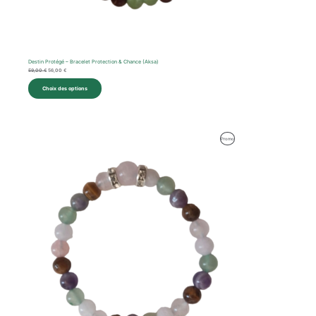
Destin Protégé – Bracelet Protection & Chance (Aksa)
59,00
€
56,00
€
Choix des options
Le
Le
Produit
Promo
prix
prix
initial
actuel
En
était :
est :
53,09 €.
52,00 €.
Promotion