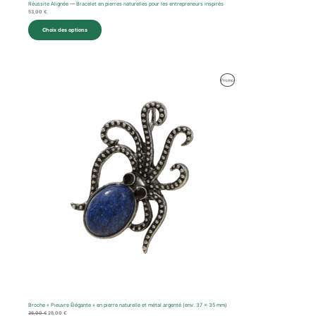
Réussite Alignée — Bracelet en pierres naturelles pour les entrepreneurs inspirés
53,00
€
Choix des options
Le
Le
Produit
Promo
prix
prix
initial
actuel
En
était :
est :
36,00 €.
28,00 €.
Promotion
Broche « Pieuvre Élégante » en pierre naturelle et métal argenté (env. 37 x 35 mm)
36,00
€
28,00
€