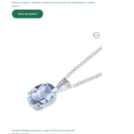
Réussite Alignée — Bracelet en pierres naturelles pour les entrepreneurs inspirés
53,00
€
Choix des options
Le
Le
Produit
Promo
prix
prix
initial
actuel
En
était :
est :
127,00 €.
118,00 €.
Promotion
Pendentif Élégance Minérale – Argent S925 & Pierre Naturelle