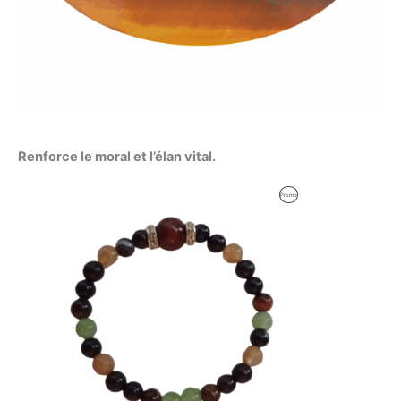
Renforce le moral et l’élan vital.
Le
Le
Produit
Promo
prix
prix
initial
actuel
En
était :
est :
59,00 €.
56,00 €.
Promotion