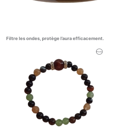
Filtre les ondes, protège l’aura efficacement.
Le
Le
Produit
Promo
prix
prix
initial
actuel
En
était :
est :
59,00 €.
56,00 €.
Promotion