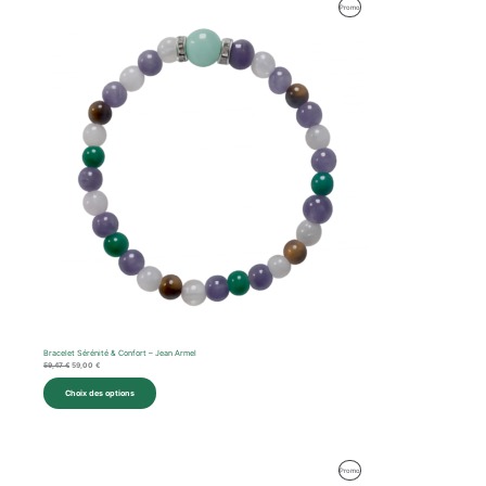
Le
Le
Produit
Promo
prix
prix
initial
actuel
En
était :
est :
59,47 €.
59,00 €.
Promotion
Bracelet Sérénité & Confort – Jean Armel
59,47
€
59,00
€
Choix des options
Le
Le
Produit
Promo
prix
prix
initial
actuel