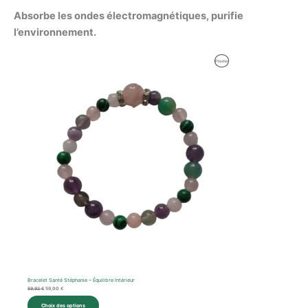
Absorbe les ondes électromagnétiques, purifie
l’environnement.
Le
Le
Produit
Promo
prix
prix
initial
actuel
En
était :
est :
59,92 €.
59,00 €.
Promotion
Bracelet Santé Stéphanie – Équilibre Intérieur
59,92
€
59,00
€
Choix des options