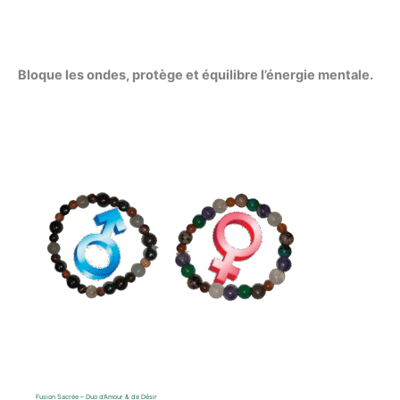
Bloque les ondes, protège et équilibre l’énergie mentale.
Plage
de
prix :
135,00 €
à
165,00 €
Fusion Sacrée – Duo d’Amour & de Désir