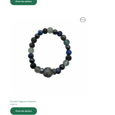
Choix des options
Produit
Promo
En
Promotion
Bracelet Sagesse et Réussite
53,00
€
Choix des options