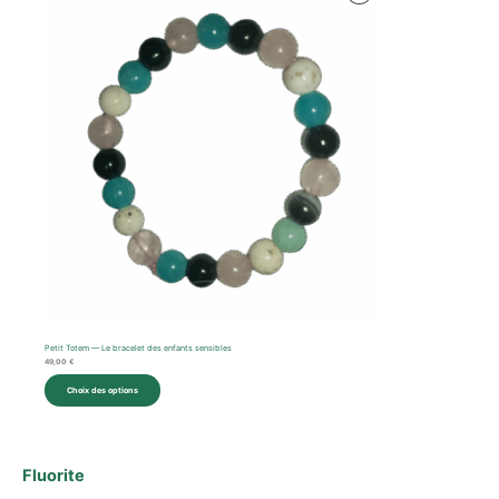
En
Promotion
Petit Totem — Le bracelet des enfants sensibles
49,00
€
Choix des options
Fluorite