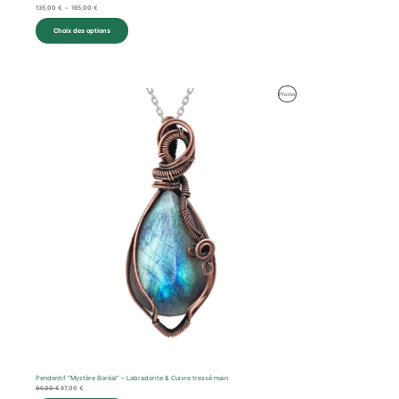
135,00
€
–
165,00
€
Choix des options
Le
Le
Produit
Promo
prix
prix
initial
actuel
En
était :
est :
94,00 €.
67,00 €.
Promotion
Pendentif “Mystère Boréal” – Labradorite & Cuivre tressé main
94,00
€
67,00
€