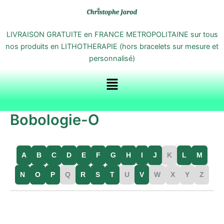
Aller
au
contenu
LIVRAISON GRATUITE en FRANCE METROPOLITAINE sur tous
nos produits en LITHOTHERAPIE (hors bracelets sur mesure et
personnalisé)
Menu
Bobologie-O
A
B
C
D
E
F
G
H
I
J
K
L
M
N
O
P
Q
R
S
T
U
V
W
X
Y
Z