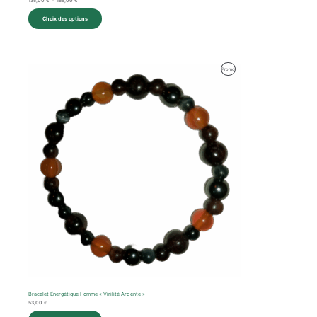
135,00
€
–
165,00
€
Choix des options
Produit
Promo
En
Promotion
Bracelet Énergétique Homme « Virilité Ardente »
53,00
€