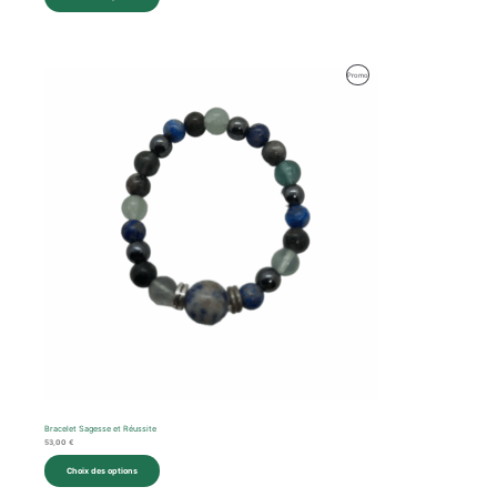
Produit
Promo
En
Promotion
Bracelet Sagesse et Réussite
53,00
€
Choix des options