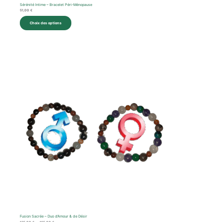
Sérénité Intime – Bracelet Péri-Ménopause
51,00
€
Choix des options
Plage
de
prix :
135,00 €
à
165,00 €
Fusion Sacrée – Duo d’Amour & de Désir