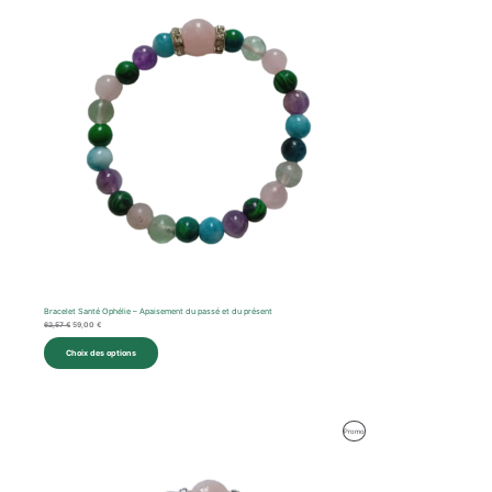
Bracelet Santé Ophélie – Apaisement du passé et du présent
62,57
€
59,00
€
Choix des options
Produit
Promo
En
Promotion