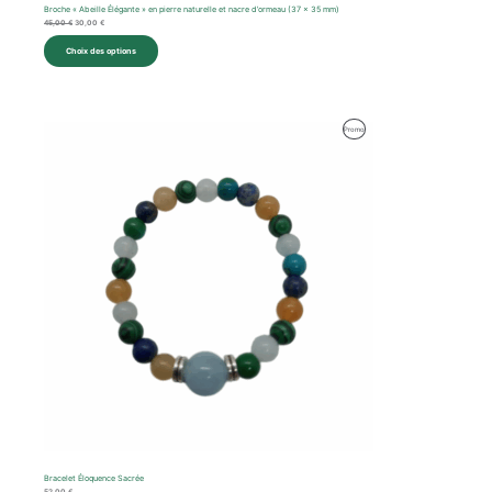
Broche « Abeille Élégante » en pierre naturelle et nacre d’ormeau (37 x 35 mm)
45,00
€
30,00
€
Choix des options
Produit
Promo
En
Promotion
Bracelet Éloquence Sacrée