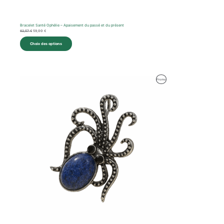
Bracelet Santé Ophélie – Apaisement du passé et du présent
62,57
€
59,00
€
Choix des options
Le
Le
Produit
Promo
prix
prix
initial
actuel
En
était :
est :
36,00 €.
28,00 €.
Promotion