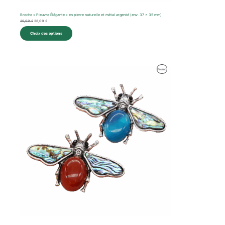
Broche « Pieuvre Élégante » en pierre naturelle et métal argenté (env. 37 x 35 mm)
36,00
€
28,00
€
Choix des options
Le
Le
Produit
Promo
prix
prix
initial
actuel
En
était :
est :
45,00 €.
30,00 €.
Promotion