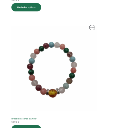
52,00
€
Choix des options
Produit
Promo
En
Promotion
Bracelet Essence d’Amour
52,00
€