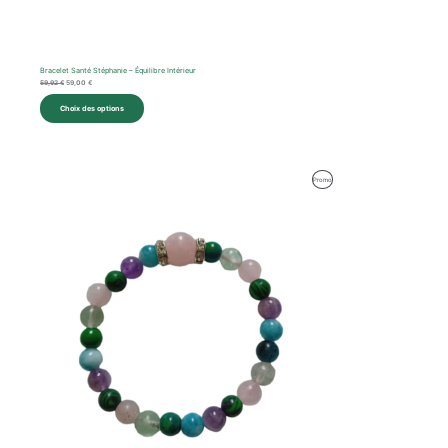
Bracelet Santé Stéphanie – Équilibre Intérieur
59,92
€
59,00
€
Choix des options
Le
Le
Produit
Promo
prix
prix
initial
actuel
En
était :
est :
62,57 €.
59,00 €.
Promotion