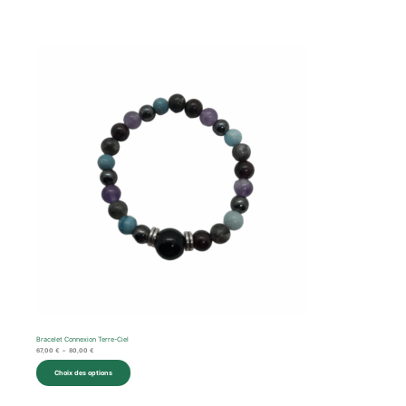
Plage
de
prix :
67,00 €
à
80,00 €
Bracelet Connexion Terre-Ciel
67,00
€
–
80,00
€
Choix des options