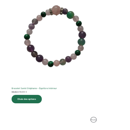
En
était :
est :
59,92 €.
59,00 €.
Promotion
Bracelet Santé Stéphanie – Équilibre Intérieur
59,92
€
59,00
€
Choix des options
Le
Le
Produit
Promo
prix
prix
initial
actuel
En
était :
est :
62,57 €.
59,00 €.
Promotion