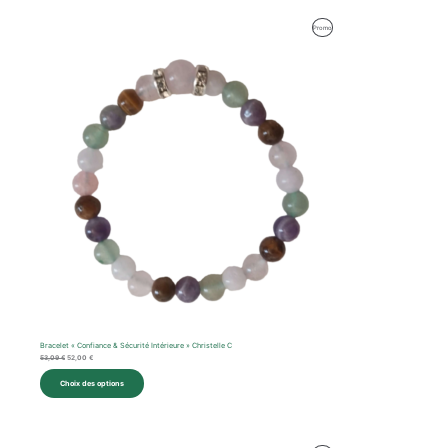
Le
Le
Produit
Promo
prix
prix
initial
actuel
En
était :
est :
53,09 €.
52,00 €.
Promotion
Bracelet « Confiance & Sécurité Intérieure » Christelle C
53,09
€
52,00
€
Choix des options