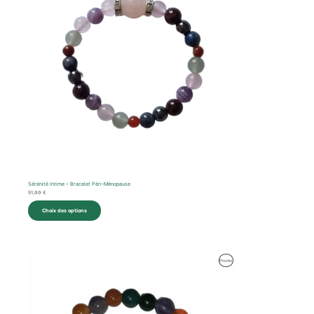
Sérénité Intime – Bracelet Péri-Ménopause
51,00
€
Choix des options
Produit
Promo
En
Promotion