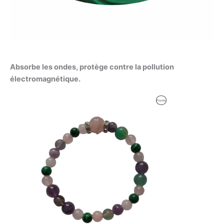
Absorbe les ondes, protège contre la pollution
électromagnétique.
Le
Le
Produit
Promo
prix
prix
initial
actuel
En
était :
est :
59,92 €.
59,00 €.
Promotion