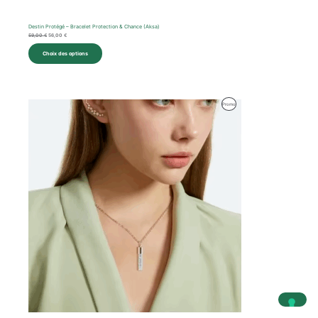
Destin Protégé – Bracelet Protection & Chance (Aksa)
59,00
€
56,00
€
Choix des options
Le
Le
Produit
Promo
prix
prix
initial
actuel
En
était :
est :
40,00 €.
38,00 €.
Promotion