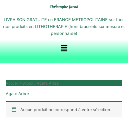
Aller
au
contenu
LIVRAISON GRATUITE en FRANCE METROPOLITAINE sur tous
nos produits en LITHOTHERAPIE (hors bracelets sur mesure et
personnalisé)
Menu
Accueil
/
Bijoux
/ Agate Arbre
Agate Arbre
Aucun produit ne correspond à votre sélection.