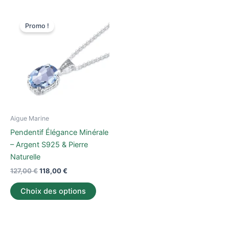
Le
Le
Ce
prix
prix
Promo !
produit
initial
actuel
était :
est :
a
127,00 €.
118,00 €.
plusieurs
variations.
Les
options
peuvent
être
Aigue Marine
choisies
Pendentif Élégance Minérale
sur
– Argent S925 & Pierre
la
Naturelle
page
127,00
€
118,00
€
du
produit
Choix des options