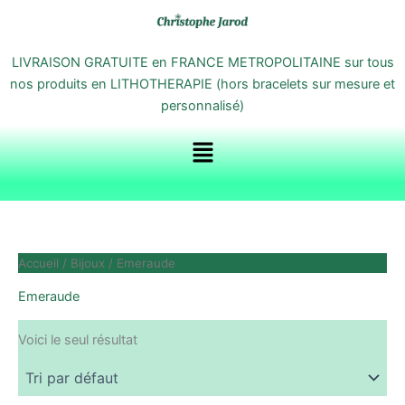
Aller
au
contenu
LIVRAISON GRATUITE en FRANCE METROPOLITAINE sur tous
nos produits en LITHOTHERAPIE (hors bracelets sur mesure et
personnalisé)
Menu
Accueil
/
Bijoux
/ Emeraude
Emeraude
Voici le seul résultat