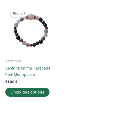
Ce
Promo !
produit
a
plusieurs
variations.
Les
options
peuvent
être
Amethyste
choisies
Sérénité Intime – Bracelet
sur
Péri-Ménopause
la
51,00
€
page
du
Choix des options
produit