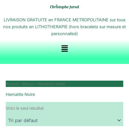
Aller
au
contenu
LIVRAISON GRATUITE en FRANCE METROPOLITAINE sur tous
nos produits en LITHOTHERAPIE (hors bracelets sur mesure et
personnalisé)
Menu
Accueil
/
Bijoux
/ Hematite Noire
Hematite Noire
Voici le seul résultat