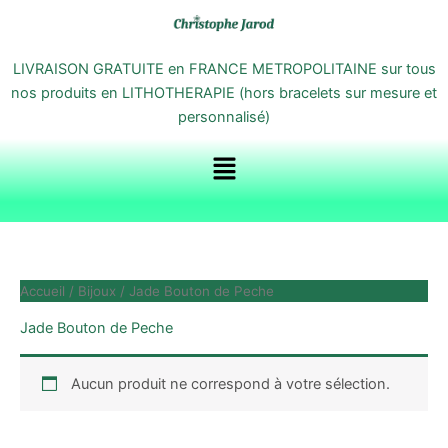
Aller
au
contenu
LIVRAISON GRATUITE en FRANCE METROPOLITAINE sur tous
nos produits en LITHOTHERAPIE (hors bracelets sur mesure et
personnalisé)
Menu
Accueil
/
Bijoux
/ Jade Bouton de Peche
Jade Bouton de Peche
Aucun produit ne correspond à votre sélection.