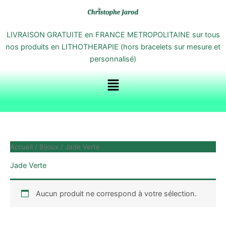
Aller
au
contenu
LIVRAISON GRATUITE en FRANCE METROPOLITAINE sur tous
nos produits en LITHOTHERAPIE (hors bracelets sur mesure et
personnalisé)
Menu
Accueil
/
Bijoux
/ Jade Verte
Jade Verte
Aucun produit ne correspond à votre sélection.