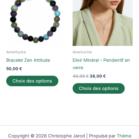
a
était :
est :
a
40,00 €.
38,00 €.
plusieurs
plusieu
variations.
variati
Les
Les
options
option
peuvent
peuve
être
être
Amethyste
Aventurine
choisies
choisi
Bracelet Zen Attitude
Elixir Minéral – Pendentif en
sur
sur
verre
50,00
€
la
la
40,00
€
38,00
€
page
page
Choix des options
du
du
Choix des options
produit
produi
Copyright © 2026 Christophe Jarod | Propulsé par
Thème