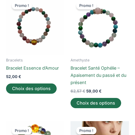
prix
prix
Promo !
Promo !
produit
produi
initial
actuel
a
était :
est :
a
62,57 €.
59,00 €.
plusieurs
plusieu
variations.
variati
Les
Les
options
option
peuvent
peuve
être
être
Bracelets
Amethyste
choisies
choisi
Bracelet Essence d’Amour
Bracelet Santé Ophélie –
sur
sur
Apaisement du passé et du
52,00
€
la
la
présent
page
page
Choix des options
62,57
€
59,00
€
du
du
produit
produi
Choix des options
Le
Le
Ce
Ce
prix
prix
Promo !
Promo !
produit
produi
initial
actuel