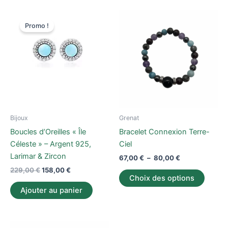
Le
Le
Plage
Ce
prix
prix
de
Promo !
produi
initial
actuel
prix :
était :
est :
67,00 €
a
229,00 €.
158,00 €.
à
plusieu
80,00 €
variati
Les
option
peuve
être
Bijoux
Grenat
choisi
Boucles d’Oreilles « Île
Bracelet Connexion Terre-
sur
Céleste » – Argent 925,
Ciel
la
Larimar & Zircon
67,00
€
–
80,00
€
page
229,00
€
158,00
€
du
Choix des options
produi
Ajouter au panier
Le
Le
Ce
Ce