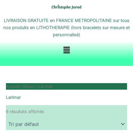
Aller
au
contenu
LIVRAISON GRATUITE en FRANCE METROPOLITAINE sur tous
nos produits en LITHOTHERAPIE (hors bracelets sur mesure et
personnalisé)
Menu
Accueil
/
Bijoux
/ Larimar
Larimar
6 résultats affichés