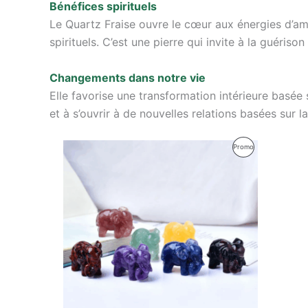
Bénéfices spirituels
Le Quartz Fraise ouvre le cœur aux énergies d’amo
spirituels. C’est une pierre qui invite à la guériso
Changements dans notre vie
Elle favorise une transformation intérieure basée s
et à s’ouvrir à de nouvelles relations basées sur l
Le
Le
Produit
Promo
prix
prix
initial
actuel
En
était :
est :
43,00 €.
38,00 €.
Promotion