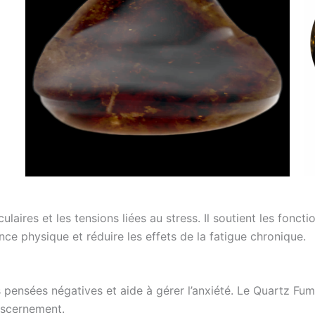
ires et les tensions liées au stress. Il soutient les fonctio
nce physique et réduire les effets de la fatigue chronique.
s pensées négatives et aide à gérer l’anxiété. Le Quartz Fumé
iscernement.