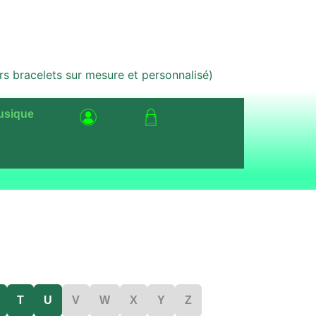
bracelets sur mesure et personnalisé)
usique
T
U
V
W
X
Y
Z