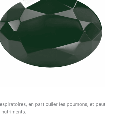
respiratoires, en particulier les poumons, et peut
s nutriments.