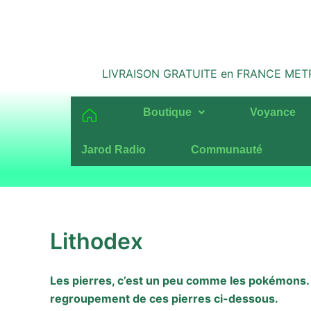
Aller
au
contenu
LIVRAISON GRATUITE en FRANCE METROPO
Boutique
Voyance
Jarod Radio
Communauté
Lithodex
Les pierres, c’est un peu comme les pokémons. Il
regroupement de ces pierres ci-dessous.