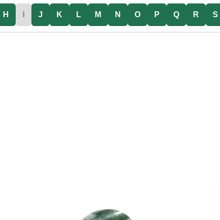
H
I
J
K
L
M
N
O
P
Q
R
S