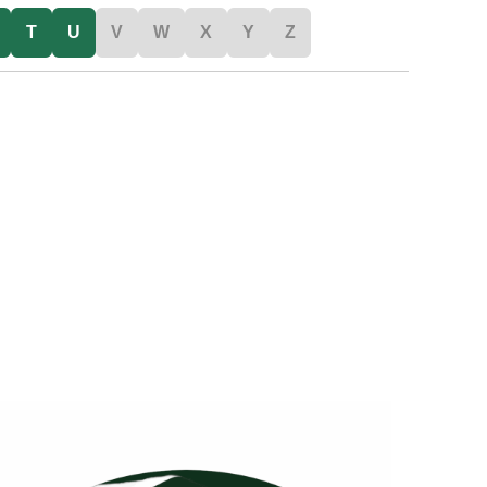
T
U
V
W
X
Y
Z