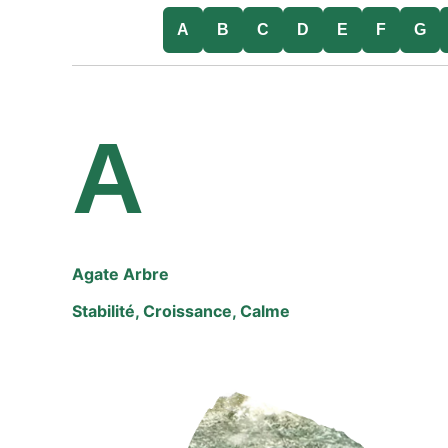
A
B
C
D
E
F
G
A
Agate Arbre
Stabilité, Croissance, Calme