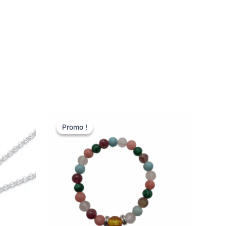
Ce
Promo !
Promo !
uit
produit
a
ieurs
plusieurs
ations.
variations.
Les
ons
options
ent
peuvent
être