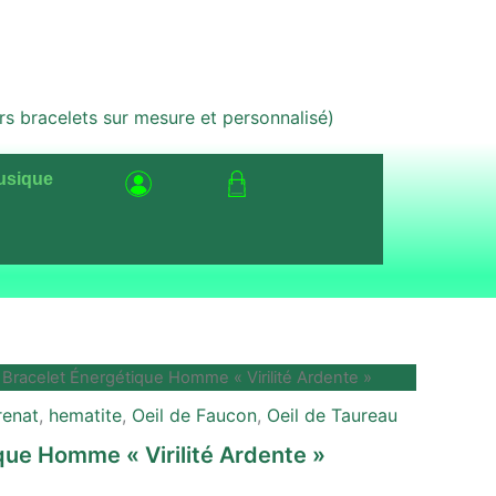
bracelets sur mesure et personnalisé)
usique
 Bracelet Énergétique Homme « Virilité Ardente »
renat
,
hematite
,
Oeil de Faucon
,
Oeil de Taureau
que Homme « Virilité Ardente »