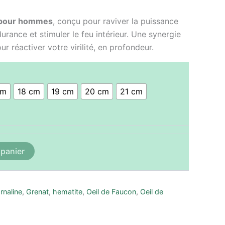
 pour hommes
, conçu pour raviver la puissance
durance et stimuler le feu intérieur. Une synergie
ur réactiver votre virilité, en profondeur.
cm
18 cm
19 cm
20 cm
21 cm
 panier
rnaline
,
Grenat
,
hematite
,
Oeil de Faucon
,
Oeil de