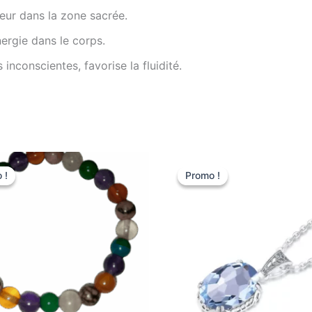
aleur dans la zone sacrée.
nergie dans le corps.
 inconscientes, favorise la fluidité.
Le
Le
Ce
Ce
prix
prix
 !
 !
Promo !
Promo !
produit
prod
initial
actuel
était :
est :
a
a
127,00 €.
118,00 €.
plusieurs
plus
variations.
vari
Les
Les
options
opti
peuvent
peuv
être
être