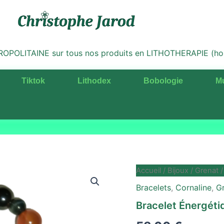
LITAINE sur tous nos produits en LITHOTHERAPIE (hors 
Tiktok
Lithodex
Bobologie
M
quantité
Accueil
/
Bijoux
/
Grenat
/
de
Bracelets
,
Cornaline
,
G
Bracelet
Énergétique
Bracelet Énergéti
Homme
"Virilité