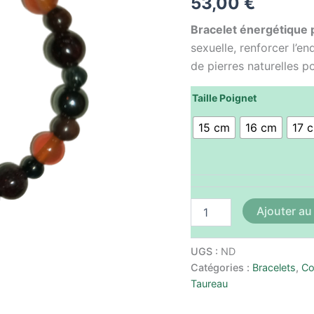
53,00
€
Ardente"
Bracelet énergétique
sexuelle, renforcer l’en
de pierres naturelles po
Taille Poignet
15 cm
16 cm
17 
Ajouter au
UGS :
ND
Catégories :
Bracelets
,
Co
Taureau