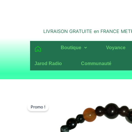
Aller
au
contenu
LIVRAISON GRATUITE en FRANCE METROPO
Boutique
Voyance
Jarod Radio
Communauté
Promo !