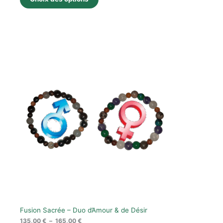
Plage
de
prix :
135,00 €
à
165,00 €
Fusion Sacrée – Duo d’Amour & de Désir
135,00
€
–
165,00
€