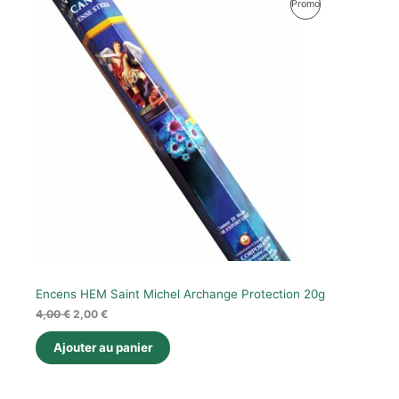
Produit
Promo
prix
prix
initial
actuel
En
était :
est :
4,00 €.
2,00 €.
Promotion
Encens HEM Saint Michel Archange Protection 20g
4,00
€
2,00
€
Ajouter au panier