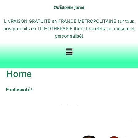
Le
Le
Aller
Le
Le
PRO
PRO
PRO
prix
prix
EN
EN
EN
au
prix
prix
initial
actuel
PRO
PRO
PRO
contenu
initial
actuel
LIVRAISON GRATUITE en FRANCE METROPOLITAINE sur tous
était :
est :
était :
est :
nos produits en LITHOTHERAPIE (hors bracelets sur mesure et
57,08 €.
56,00 €.
32,00 €.
21,00 €.
personnalisé)
Menu
Home
Exclusivité !