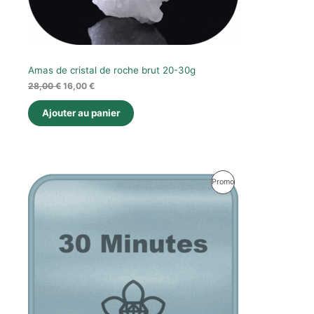
Amas de cristal de roche brut 20-30g
28,00
€
16,00
€
Ajouter au panier
Le
Le
Produit
Promo
prix
prix
initial
actuel
En
était :
est :
90,00 €.
75,00 €.
Promotion