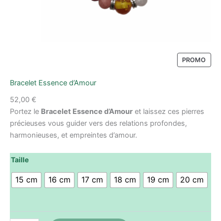
PROMO
Bracelet Essence d’Amour
52,00
€
Portez le
Bracelet Essence d’Amour
et laissez ces pierres
précieuses vous guider vers des relations profondes,
harmonieuses, et empreintes d’amour.
quantité
Taille
de
Bracelet
15 cm
16 cm
17 cm
18 cm
19 cm
20 cm
Essence
d'Amour