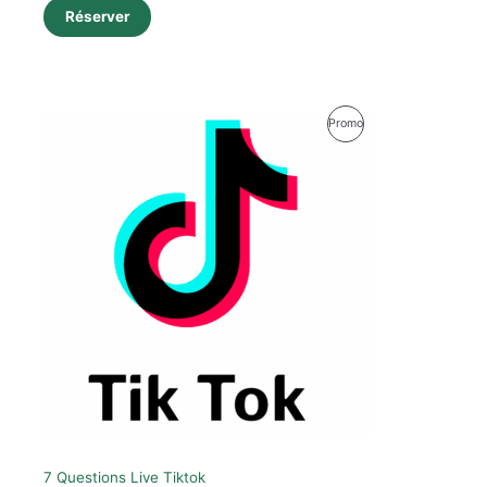
Réserver
Le
Le
Produit
Promo
prix
prix
initial
actuel
En
était :
est :
49,00 €.
42,00 €.
Promotion
7 Questions Live Tiktok