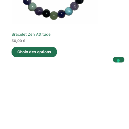
Bracelet Zen Attitude
50,00
€
Choix des options
Pour un vent de fraicheur et de gourmandise chez vous
Le
Le
Produit
Promo
prix
prix
initial
actuel
En
était :
est :
125,00 €.
76,00 €.
Promotion