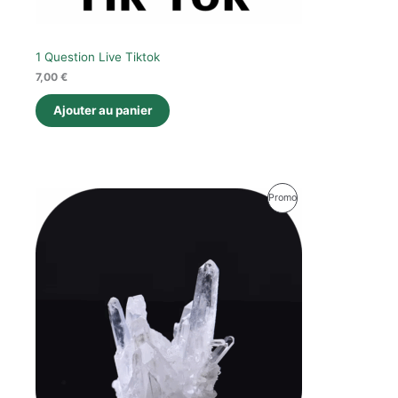
1 Question Live Tiktok
7,00
€
Ajouter au panier
Le
Le
Produit
Promo
prix
prix
initial
actuel
En
était :
est :
28,00 €.
16,00 €.
Promotion