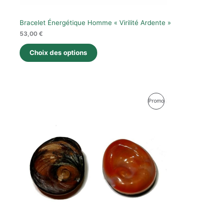
Bracelet Énergétique Homme « Virilité Ardente »
53,00
€
Choix des options
Le
Le
Produit
Promo
prix
prix
initial
actuel
En
était :
est :
32,00 €.
21,00 €.
Promotion