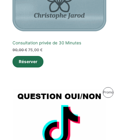
Consultation privée de 30 Minutes
90,00
€
75,00
€
Réserver
Plage
Produit
Promo
de
prix :
En
2,00 €
à
Promotion
17,00 €