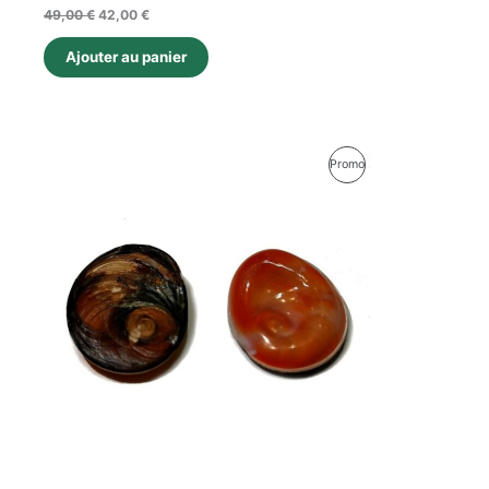
49,00
€
42,00
€
Ajouter au panier
Le
Le
Produit
Promo
prix
prix
initial
actuel
En
était :
est :
32,00 €.
21,00 €.
Promotion