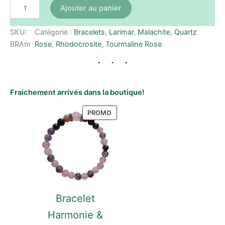
Ajouter au panier
SKU:
Catégorie :
Bracelets
, 
Larimar
, 
Malachite
, 
Quartz
BRAm
Rose
, 
Rhodocrosite
, 
Tourmaline Rose
Fraichement arrivés dans la boutique!
PRODUIT
PROMO
EN
PROMOTION
Bracelet
Harmonie &