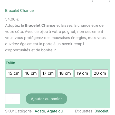
Bracelet Chance
54,00
€
Adoptez le
Bracelet Chance
et laissez la chance être de
votre côté. Avec ce bijou à votre poignet, non seulement
vous vous protégerez des mauvaises énergies, mais vous
ouvrirez également la porte à un avenir rempli
d’opportunités et de bonheur.
quantité
Taille
de
Bracelet
15 cm
16 cm
17 cm
18 cm
19 cm
20 cm
Chance
Ajouter au panier
SKU:
Catégorie :
Agate
, 
Agate du
Étiquettes :
Bracelet
, 