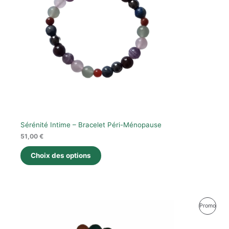
Sérénité Intime – Bracelet Péri-Ménopause
51,00
€
Choix des options
Produ
Promo
En