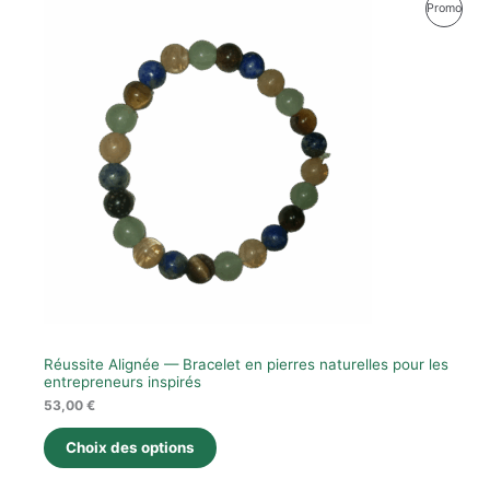
Produ
Promo
En
Prom
Réussite Alignée — Bracelet en pierres naturelles pour les
entrepreneurs inspirés
53,00
€
Choix des options