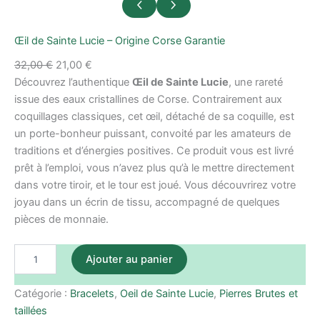
Œil de Sainte Lucie – Origine Corse Garantie
32,00
€
21,00
€
Découvrez l’authentique
Œil de Sainte Lucie
, une rareté
issue des eaux cristallines de Corse. Contrairement aux
coquillages classiques, cet œil, détaché de sa coquille, est
un porte-bonheur puissant, convoité par les amateurs de
traditions et d’énergies positives. Ce produit vous est livré
prêt à l’emploi, vous n’avez plus qu’à le mettre directement
dans votre tiroir, et le tour est joué. Vous découvrirez votre
joyau dans un écrin de tissu, accompagné de quelques
pièces de monnaie.
quantité
Ajouter au panier
de
Œil
Catégorie :
Bracelets
, 
Oeil de Sainte Lucie
, 
Pierres Brutes et
de
Sainte
taillées