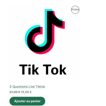
Le
Le
Produit
Promo
prix
prix
initial
actuel
En
était :
est :
21,00 €.
19,00 €.
Promotion
3 Questions Live Tiktok
21,00
€
19,00
€
Ajouter au panier