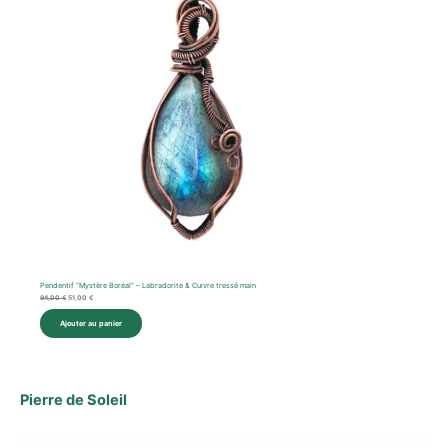
Pendentif “Mystère Boréal” – Labradorite & Cuivre tressé main
94,00
€
51,00
€
Ajouter au panier
Pierre de Soleil