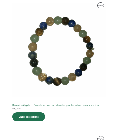
Produit
Promo
En
Promotion
Réussite Alignée — Bracelet en pierres naturelles pour les entrepreneurs inspirés
53,00
€
Choix des options
Le
Le
Produit
Promo