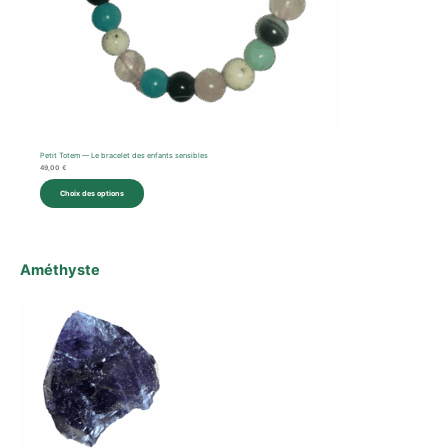
Petit Totem — Le bracelet des enfants sensibles
49,00
€
Choix des options
Améthyste