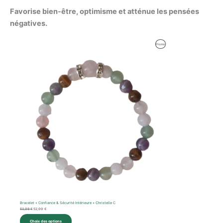
Favorise bien-être, optimisme et atténue les pensées
négatives.
Le
Le
Produit
Promo
prix
prix
initial
actuel
En
était :
est :
53,09 €.
52,00 €.
Promotion
Bracelet « Confiance & Sécurité Intérieure » Christelle C
53,09
€
52,00
€
Choix des options