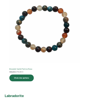
108,00 €.
70,00 €.
Promotion
Bracelet Santé Patrice Rosa
108,00
€
70,00
€
Choix des options
Labradorite