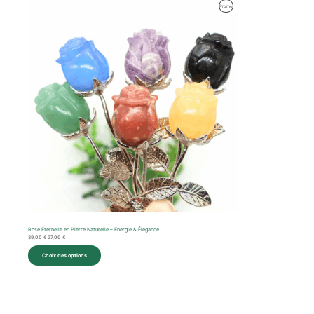
Le
Le
Produit
Promo
prix
prix
initial
actuel
En
était :
est :
39,00 €.
27,00 €.
Promotion
Rose Éternelle en Pierre Naturelle – Énergie & Élégance
39,00
€
27,00
€
Choix des options
Plage
de