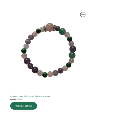
Le
Le
Produit
Promo
prix
prix
initial
actuel
En
était :
est :
59,92 €.
59,00 €.
Promotion
Bracelet Santé Stéphanie – Équilibre Intérieur
59,92
€
59,00
€
Choix des options