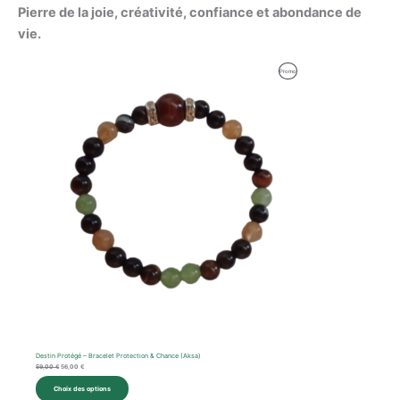
Pierre de la joie, créativité, confiance et abondance de
vie.
Le
Le
Produit
Promo
prix
prix
initial
actuel
En
était :
est :
59,00 €.
56,00 €.
Promotion
Destin Protégé – Bracelet Protection & Chance (Aksa)
59,00
€
56,00
€
Choix des options