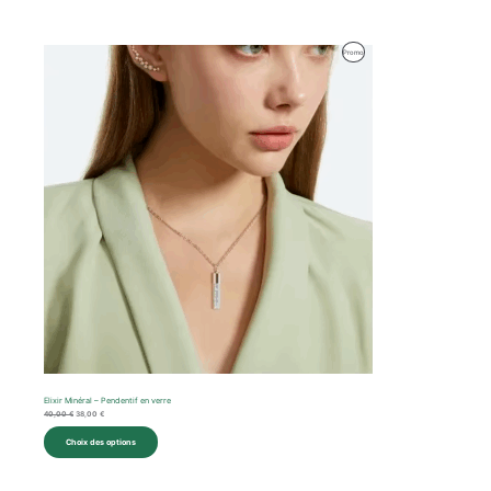
Le
Le
Produit
Promo
prix
prix
initial
actuel
En
était :
est :
40,00 €.
38,00 €.
Promotion
Elixir Minéral – Pendentif en verre
40,00
€
38,00
€
Choix des options