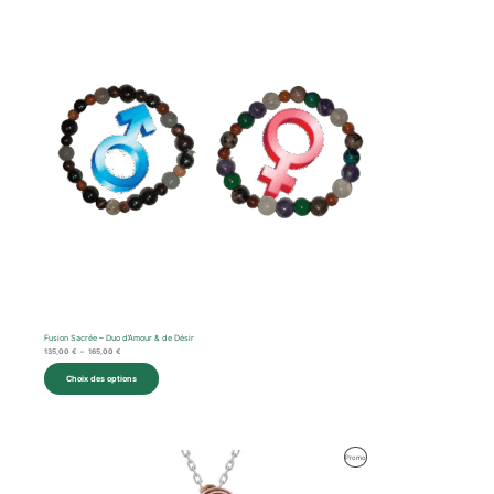
prix :
135,00 €
à
165,00 €
Fusion Sacrée – Duo d’Amour & de Désir
135,00
€
–
165,00
€
Choix des options
Le
Le
Produit
Promo
prix
prix
initial
actuel
En
était :
est :
94,00 €.
51,00 €.
Promotion