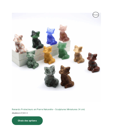
Le
Le
Produit
Promo
prix
prix
initial
actuel
En
était :
est :
44,00 €.
27,00 €.
Promotion
Renards Protecteurs en Pierre Naturelle – Sculptures Miniatures (4 cm)
44,00
€
27,00
€
Choix des options