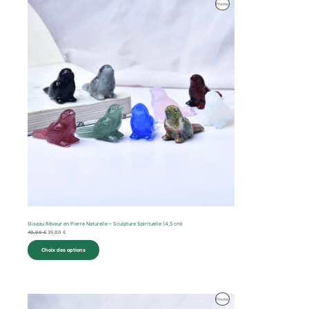
Le
Le
Produit
Promo
prix
prix
initial
actuel
En
était :
est :
40,00 €.
35,00 €.
Promotion
Oiseau Rêveur en Pierre Naturelle – Sculpture Spirituelle (4,5 cm)
40,00
€
35,00
€
Choix des options
Le
Le
Produit
Promo
prix
prix
initial
actuel