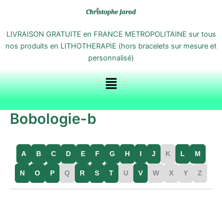
Aller
au
contenu
LIVRAISON GRATUITE en FRANCE METROPOLITAINE sur tous
nos produits en LITHOTHERAPIE (hors bracelets sur mesure et
personnalisé)
Menu
Bobologie-b
A
B
C
D
E
F
G
H
I
J
K
L
M
N
O
P
Q
R
S
T
U
V
W
X
Y
Z