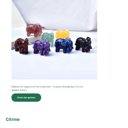
En
était :
est :
43,00 €.
38,00 €.
Promotion
Éléphant de Sagesse en Pierre Naturelle – Sculpture Énergétique (4,5 cm)
43,00
€
38,00
€
Choix des options
Citrine