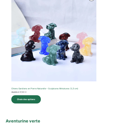
initial
actuel
En
était :
est :
42,00 €.
37,00 €.
Promotion
Chiens Gardiens en Pierre Naturelle – Sculptures Miniatures (3,5 cm)
42,00
€
37,00
€
Choix des options
Aventurine verte