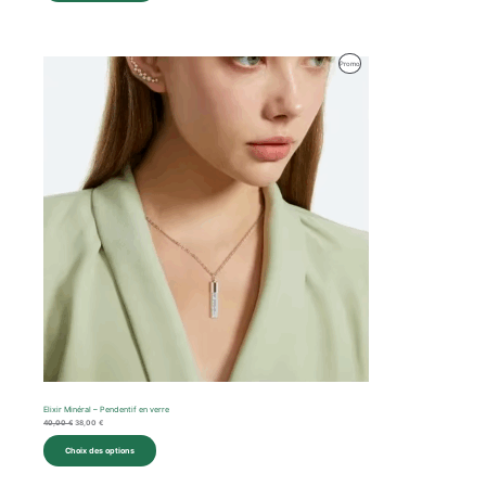
Le
Le
Produit
Promo
prix
prix
initial
actuel
En
était :
est :
40,00 €.
38,00 €.
Promotion
Elixir Minéral – Pendentif en verre
40,00
€
38,00
€
Choix des options