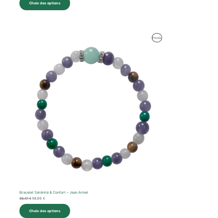
Choix des options
Le
Le
Produit
Promo
prix
prix
initial
actuel
En
était :
est :
59,47 €.
59,00 €.
Promotion
Bracelet Sérénité & Confort – Jean Armel
59,47
€
59,00
€
Choix des options