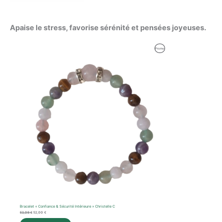
Apaise le stress, favorise sérénité et pensées joyeuses.
Le
Le
Produit
Promo
prix
prix
initial
actuel
En
était :
est :
53,09 €.
52,00 €.
Promotion
Bracelet « Confiance & Sécurité Intérieure » Christelle C
53,09
€
52,00
€