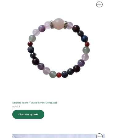
Produit
Promo
En
Promotion
Sérénité Intime – Bracelet Péri-Ménopause
51,00
€
Choix des options
Le
Le
Produit
Promo
prix
prix