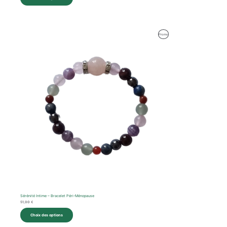
Produit
Promo
En
Promotion
Sérénité Intime – Bracelet Péri-Ménopause
51,00
€
Choix des options