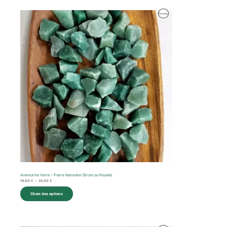
Plage
Produit
Promo
de
prix :
En
19,00 €
à
Promotion
28,00 €
Aventurine Verte – Pierre Naturelle (Brute ou Roulée)
19,00
€
–
28,00
€
Choix des options