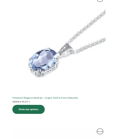
prix
prix
initial
actuel
En
était :
est :
127,00 €.
98,00 €.
Promotion
Pendentif Élégance Minérale – Argent S925 & Pierre Naturelle
127,00
€
98,00
€
Choix des options
Le
Le
Produit
Promo
prix
prix
initial
actuel
En
était :
est :