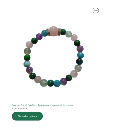
Le
Le
Produit
Promo
prix
prix
initial
actuel
En
était :
est :
62,57 €.
59,00 €.
Promotion
Bracelet Santé Ophélie – Apaisement du passé et du présent
62,57
€
59,00
€
Choix des options