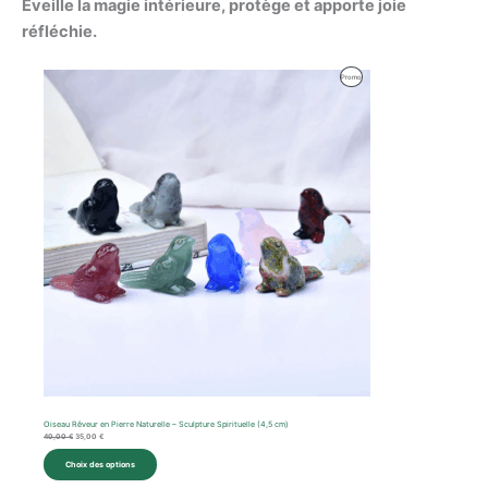
Éveille la magie intérieure, protège et apporte joie
réfléchie.
Le
Le
Produit
Promo
prix
prix
initial
actuel
En
était :
est :
40,00 €.
35,00 €.
Promotion
Oiseau Rêveur en Pierre Naturelle – Sculpture Spirituelle (4,5 cm)
40,00
€
35,00
€
Choix des options