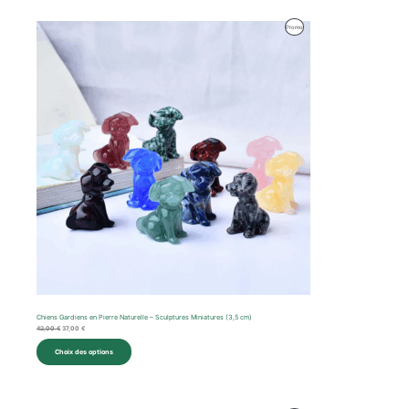
Le
Le
Produit
Promo
prix
prix
initial
actuel
En
était :
est :
42,00 €.
37,00 €.
Promotion
Chiens Gardiens en Pierre Naturelle – Sculptures Miniatures (3,5 cm)
42,00
€
37,00
€
Choix des options