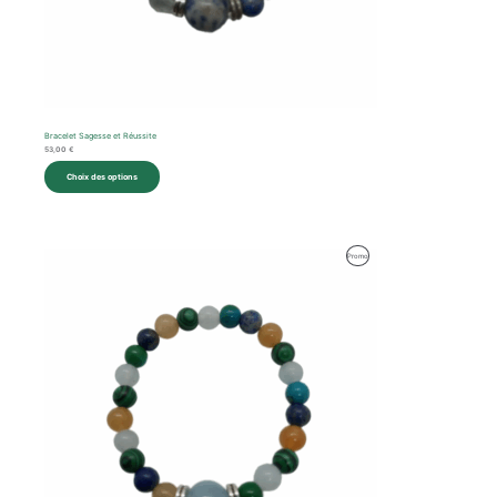
Bracelet Sagesse et Réussite
53,00
€
Choix des options
Produit
Promo
En
Promotion