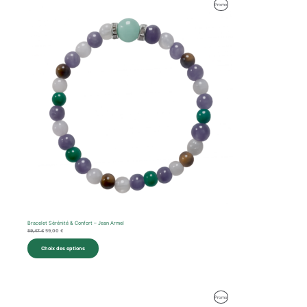
Le
Le
Produit
Promo
prix
prix
initial
actuel
En
était :
est :
59,47 €.
59,00 €.
Promotion
Bracelet Sérénité & Confort – Jean Armel
59,47
€
59,00
€
Choix des options
Le
Le
Produit
Promo
prix
prix
initial
actuel