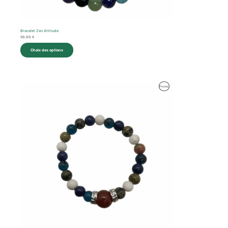
Bracelet Zen Attitude
50,00
€
Choix des options
Produit
Promo
En
Promotion