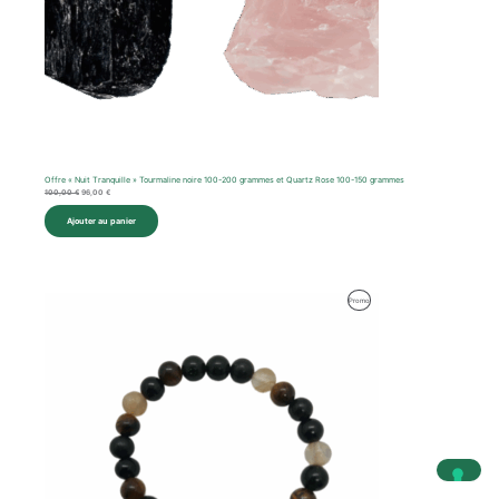
Offre « Nuit Tranquille » Tourmaline noire 100-200 grammes et Quartz Rose 100-150 grammes
100,00
€
96,00
€
Ajouter au panier
Produit
Promo
En
Promotion