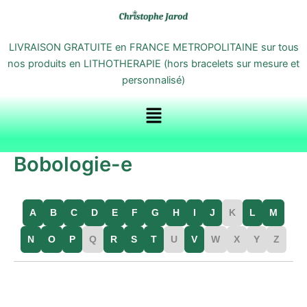
Aller
au
contenu
LIVRAISON GRATUITE en FRANCE METROPOLITAINE sur tous
nos produits en LITHOTHERAPIE (hors bracelets sur mesure et
personnalisé)
Menu
Bobologie-e
A
B
C
D
E
F
G
H
I
J
K
L
M
N
O
P
Q
R
S
T
U
V
W
X
Y
Z