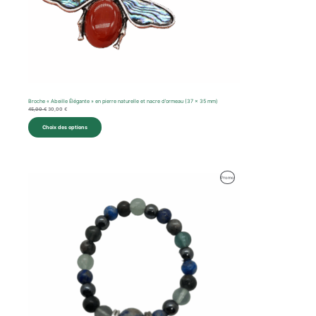
Broche « Abeille Élégante » en pierre naturelle et nacre d’ormeau (37 x 35 mm)
45,00
€
30,00
€
Choix des options
Produit
Promo
En
Promotion