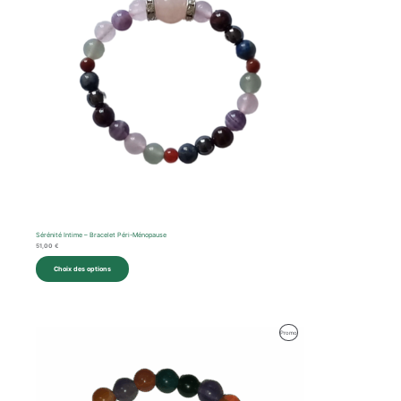
Sérénité Intime – Bracelet Péri-Ménopause
51,00
€
Choix des options
Produit
Promo
En
Promotion