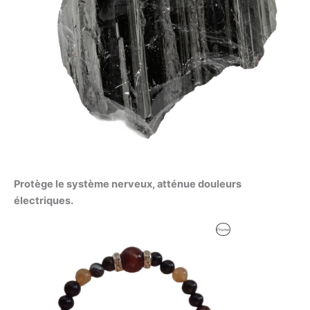
Protège le système nerveux, atténue douleurs
électriques.
Le
Le
Produit
Promo
prix
prix
initial
actuel
En
était :
est :
59,00 €.
56,00 €.
Promotion