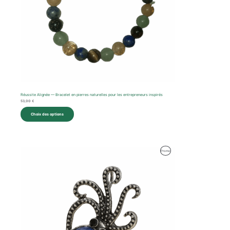
Réussite Alignée — Bracelet en pierres naturelles pour les entrepreneurs inspirés
53,00
€
Choix des options
Le
Le
Produit
Promo
prix
prix
initial
actuel
En
était :
est :
36,00 €.
28,00 €.
Promotion