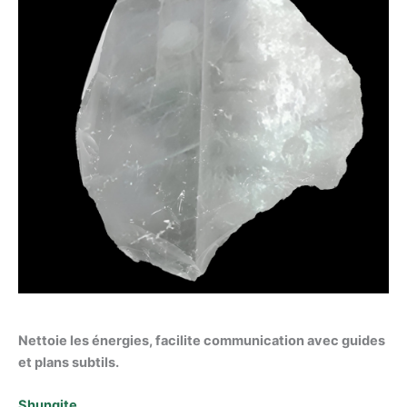
Nettoie les énergies, facilite communication avec guides
et plans subtils.
Shungite