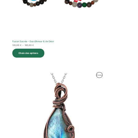
Fusion Sacrée – Duo d’Amour & de Désir
135,00
€
–
165,00
€
Choix des options
Le
Le
Produit
Promo
prix
prix
initial
actuel
En
était :
est :
94,00 €.
67,00 €.
Promotion