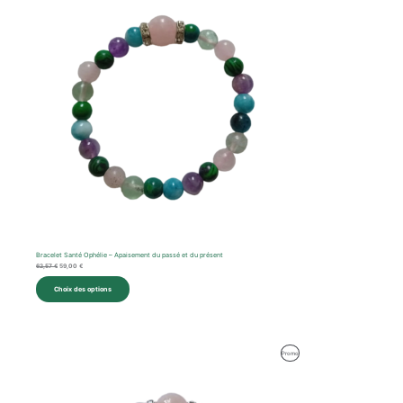
Bracelet Santé Ophélie – Apaisement du passé et du présent
62,57
€
59,00
€
Choix des options
Produit
Promo
En
Promotion