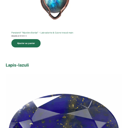
Pendentif “Mystère Boréal” – Labradorite & Cuivre tressé main
94,00
€
67,00
€
Ajouter au panier
Lapis‑lazuli