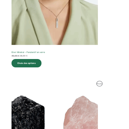
Elixir Minéral – Pendentif en verre
40,00
€
38,00
€
Choix des options
Le
Le
Produit
Promo
prix
prix
initial
actuel
En
était :
est :
100,00 €.
96,00 €.
Promotion