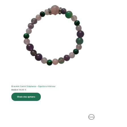
En
était :
est :
59,92 €.
59,00 €.
Promotion
Bracelet Santé Stéphanie – Équilibre Intérieur
59,92
€
59,00
€
Choix des options
Le
Le
Produit
Promo
prix
prix
initial
actuel
En
était :
est :
62,57 €.
59,00 €.
Promotion