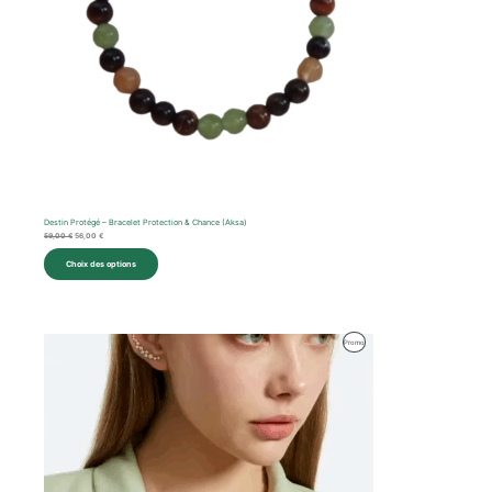
Destin Protégé – Bracelet Protection & Chance (Aksa)
59,00
€
56,00
€
Choix des options
Le
Le
Produit
Promo
prix
prix
initial
actuel
En
était :
est :
40,00 €.
38,00 €.
Promotion