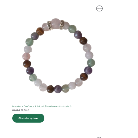
Le
Le
Produit
Promo
prix
prix
initial
actuel
En
était :
est :
53,09 €.
52,00 €.
Promotion
Bracelet « Confiance & Sécurité Intérieure » Christelle C
53,09
€
52,00
€
Choix des options