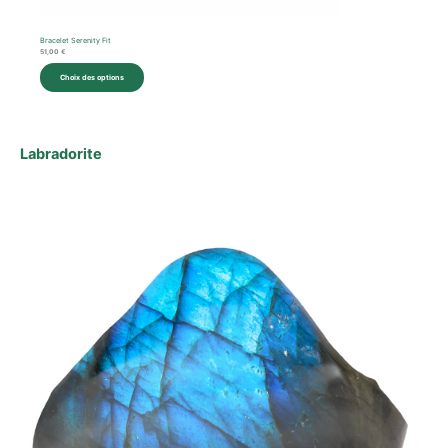
Bracelet Serenity Fit
51,00
€
Choix des options
Labradorite