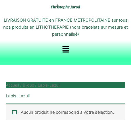
Aller
au
contenu
LIVRAISON GRATUITE en FRANCE METROPOLITAINE sur tous
nos produits en LITHOTHERAPIE (hors bracelets sur mesure et
personnalisé)
Menu
Accueil
/
Bijoux
/ Lapis-Lazuli
Lapis-Lazuli
Aucun produit ne correspond à votre sélection.