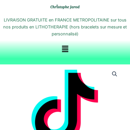
Aller
au
contenu
LIVRAISON GRATUITE en FRANCE METROPOLITAINE sur tous
nos produits en LITHOTHERAPIE (hors bracelets sur mesure et
personnalisé)
Menu
quantité
de
1
Question
Live
Tiktok