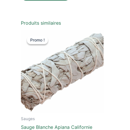
Produits similaires
Le
Le
prix
prix
Promo !
Promo !
initial
actuel
était :
est :
14,00 €.
9,00 €.
Sauges
Sauge Blanche Apiana Californie