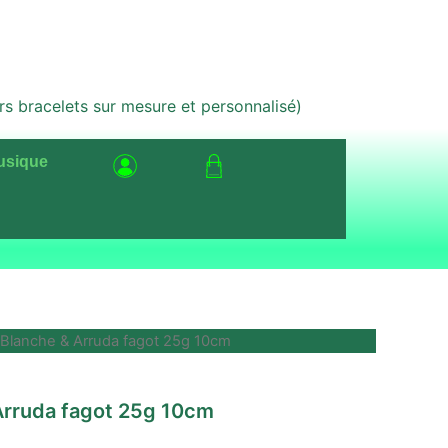
bracelets sur mesure et personnalisé)
usique
Blanche & Arruda fagot 25g 10cm
Le
prix
Arruda fagot 25g 10cm
actuel