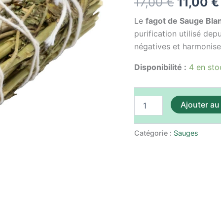
17,00
€
11,00
€
fagot
était :
25g
Le
fagot de Sauge Bla
10cm
17,00 €
purification utilisé dep
négatives et harmoniser
Disponibilité :
4 en sto
Ajouter au
Catégorie :
Sauges