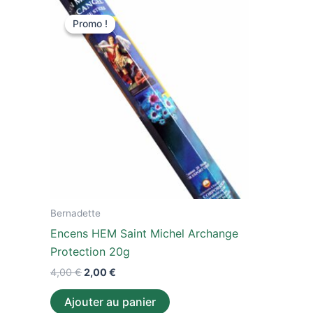
Le
Le
prix
prix
Promo !
Promo !
initial
actuel
était :
est :
4,00 €.
2,00 €.
Bernadette
Encens HEM Saint Michel Archange
Protection 20g
4,00
€
2,00
€
Ajouter au panier