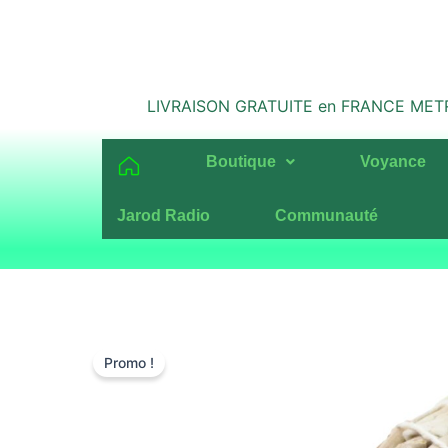
Aller
au
contenu
LIVRAISON GRATUITE en FRANCE METROPO
Boutique
Voyance
Jarod Radio
Communauté
Promo !