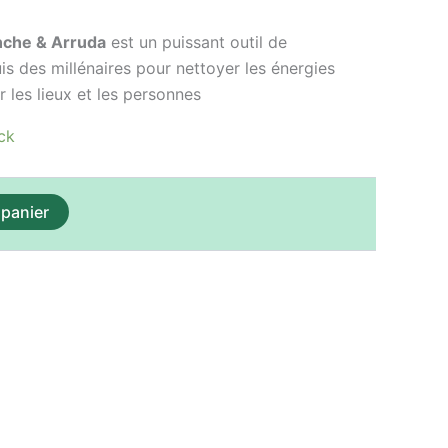
est :
nche & Arruda
est un puissant outil de
.
11,00 €.
uis des millénaires pour nettoyer les énergies
 les lieux et les personnes
ck
 panier