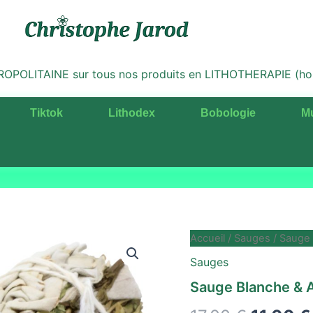
LITAINE sur tous nos produits en LITHOTHERAPIE (hors 
Tiktok
Lithodex
Bobologie
M
quantité
Accueil
/
Sauges
/ Sauge 
Le
de
Sauges
Sauge
prix
Blanche
Sauge Blanche & 
&
initial
Arruda