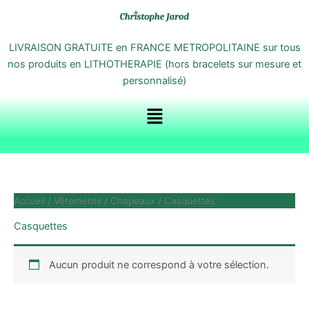
Aller
au
contenu
LIVRAISON GRATUITE en FRANCE METROPOLITAINE sur tous
nos produits en LITHOTHERAPIE (hors bracelets sur mesure et
personnalisé)
Menu
Accueil
/
Vêtements
/
Chapeaux
/ Casquettes
Casquettes
Aucun produit ne correspond à votre sélection.