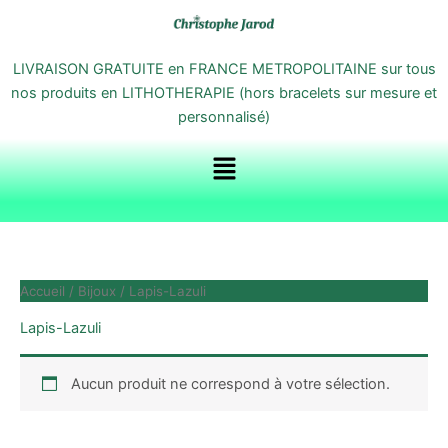
Aller
au
contenu
LIVRAISON GRATUITE en FRANCE METROPOLITAINE sur tous
nos produits en LITHOTHERAPIE (hors bracelets sur mesure et
personnalisé)
Menu
Accueil
/
Bijoux
/ Lapis-Lazuli
Lapis-Lazuli
Aucun produit ne correspond à votre sélection.