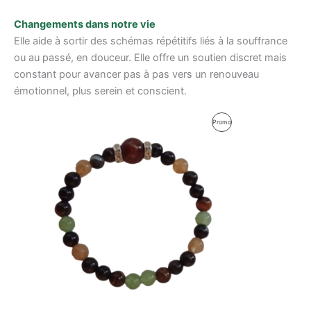
Changements dans notre vie
Elle aide à sortir des schémas répétitifs liés à la souffrance
ou au passé, en douceur. Elle offre un soutien discret mais
constant pour avancer pas à pas vers un renouveau
émotionnel, plus serein et conscient.
Le
Le
Produit
Promo
prix
prix
initial
actuel
En
était :
est :
59,00 €.
56,00 €.
Promotion