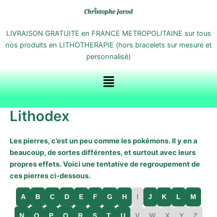
Aller
au
contenu
LIVRAISON GRATUITE en FRANCE METROPOLITAINE sur tous
nos produits en LITHOTHERAPIE (hors bracelets sur mesure et
personnalisé)
Menu
Lithodex
Les pierres, c’est un peu comme les pokémons. Il y en a
beaucoup, de sortes différentes, et surtout avec leurs
propres effets. Voici une tentative de regroupement de
ces pierres ci-dessous.
A
B
C
D
E
F
G
H
I
J
K
L
M
N
O
P
Q
R
S
T
U
V
W
X
Y
Z