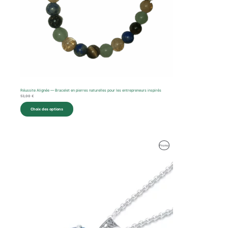
Réussite Alignée — Bracelet en pierres naturelles pour les entrepreneurs inspirés
53,00
€
Choix des options
Le
Le
Produit
Promo
prix
prix
initial
actuel
En
était :
est :
127,00 €.
118,00 €.
Promotion