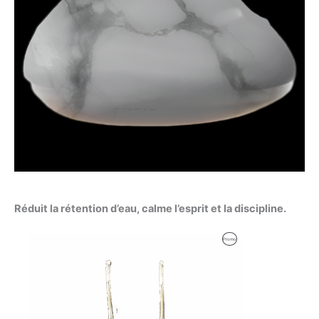
Réduit la rétention d’eau, calme l’esprit et la discipline.
Le
Le
Produit
Promo
prix
prix
initial
actuel
En
était :
est :
35,00 €.
29,00 €.
Promotion