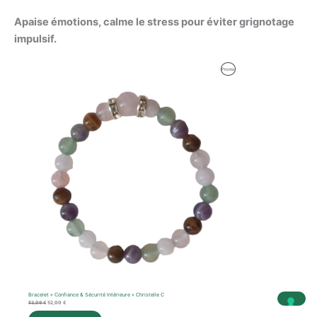
Apaise émotions, calme le stress pour éviter grignotage
impulsif.
Le
Le
Produit
Promo
prix
prix
initial
actuel
En
était :
est :
53,09 €.
52,00 €.
Promotion
Bracelet « Confiance & Sécurité Intérieure » Christelle C
53,09
€
52,00
€