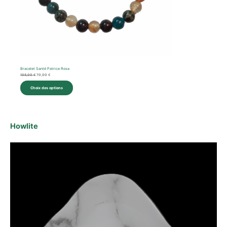
Bracelet Santé Patrice Rosa
108,00
€
70,00
€
Choix des options
Howlite