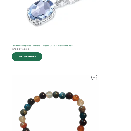
Pendentif Élégance Minérale – Argent S925 & Pierre Naturelle
127,00
€
118,00
€
Choix des options
Le
Le
Produit
Promo
prix
prix
initial
actuel
En
était :
est :
108,00 €.
70,00 €.
Promotion