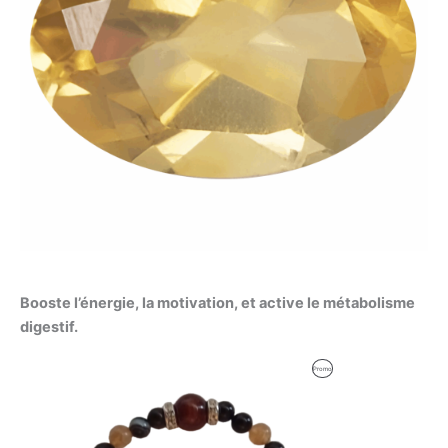
Booste l’énergie, la motivation, et active le métabolisme
digestif.
Le
Le
Produit
Promo
prix
prix
initial
actuel
En
était :
est :
59,00 €.
56,00 €.
Promotion