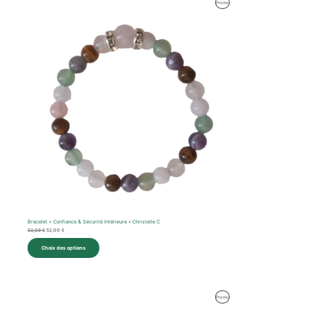
Produit
Promo
prix
prix
initial
actuel
En
était :
est :
53,09 €.
52,00 €.
Promotion
Bracelet « Confiance & Sécurité Intérieure » Christelle C
53,09
€
52,00
€
Choix des options
Le
Le
Produit
Promo
prix
prix
initial
actuel
En