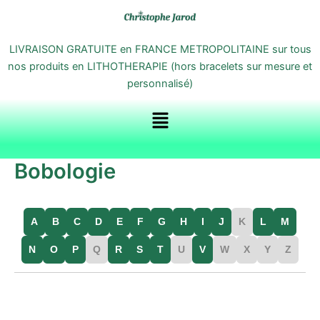
Aller
au
contenu
LIVRAISON GRATUITE en FRANCE METROPOLITAINE sur tous
nos produits en LITHOTHERAPIE (hors bracelets sur mesure et
personnalisé)
Menu
Bobologie
A
B
C
D
E
F
G
H
I
J
K
L
M
N
O
P
Q
R
S
T
U
V
W
X
Y
Z