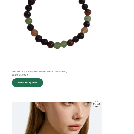
Destin Protégé – Bracelet Protection & Chance (Aksa)
59,00
€
56,00
€
Choix des options
Le
Le
Produit
Promo
prix
prix
initial
actuel
En
était :
est :
40,00 €.
38,00 €.
Promotion