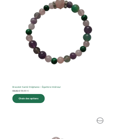
Bracelet Santé Stéphanie – Équilibre Intérieur
59,92
€
59,00
€
Choix des options
Le
Le
Produit
Promo
prix
prix
initial
actuel
En
était :
est :
62,57 €.
59,00 €.
Promotion