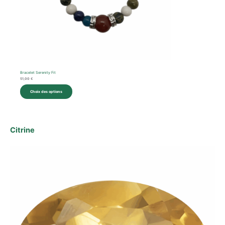
Bracelet Serenity Fit
51,00
€
Choix des options
Citrine