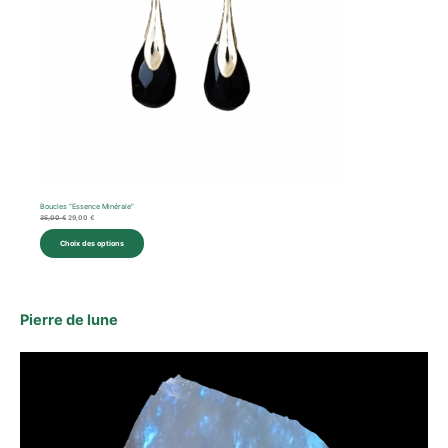
Boucles “Essence Minérale”
35,00
€
29,00
€
Choix des options
Pierre de lune