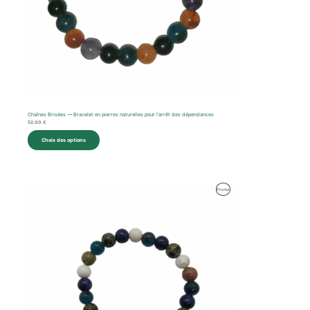
Chaînes Brisées — Bracelet en pierres naturelles pour l’arrêt des dépendances
52,00
€
Choix des options
Produit
Promo
En
Promotion