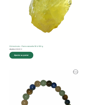
Citrine brute – Pierre naturelle 50 à 100 g
35,00
€
29,00
€
Ajouter au panier
Produit
Promo
En
Promotion