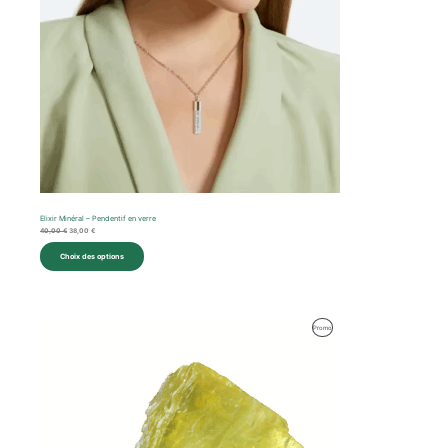
Elixir Minéral – Pendentif en verre
40,00
€
38,00
€
Choix des options
Le
Le
Produit
Promo
prix
prix
initial
actuel
En
était :
est :
35,00 €.
29,00 €.
Promotion