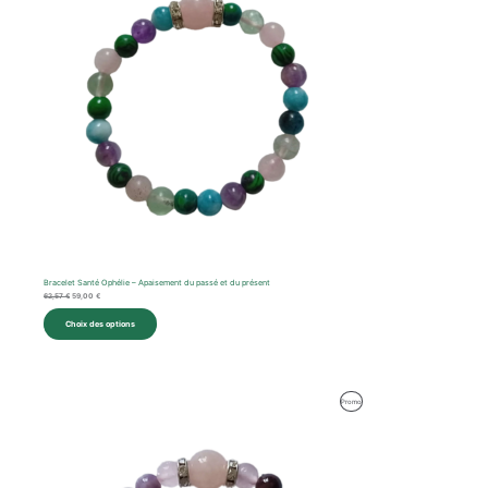
Bracelet Santé Ophélie – Apaisement du passé et du présent
62,57
€
59,00
€
Choix des options
Produit
Promo
En
Promotion