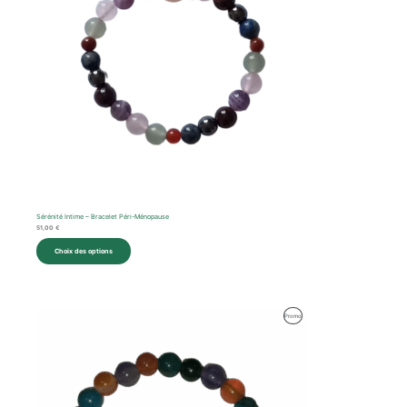
Sérénité Intime – Bracelet Péri-Ménopause
51,00
€
Choix des options
Produit
Promo
En
Promotion