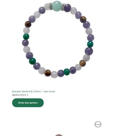
était :
est :
59,47 €.
59,00 €.
Promotion
Bracelet Sérénité & Confort – Jean Armel
59,47
€
59,00
€
Choix des options
Le
Le
Produit
Promo
prix
prix
initial
actuel
En
était :
est :
59,92 €.
59,00 €.
Promotion