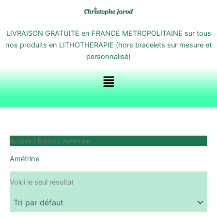
Aller
au
contenu
LIVRAISON GRATUITE en FRANCE METROPOLITAINE sur tous
nos produits en LITHOTHERAPIE (hors bracelets sur mesure et
personnalisé)
Menu
Accueil
/
Bijoux
/ Amétrine
Amétrine
Voici le seul résultat