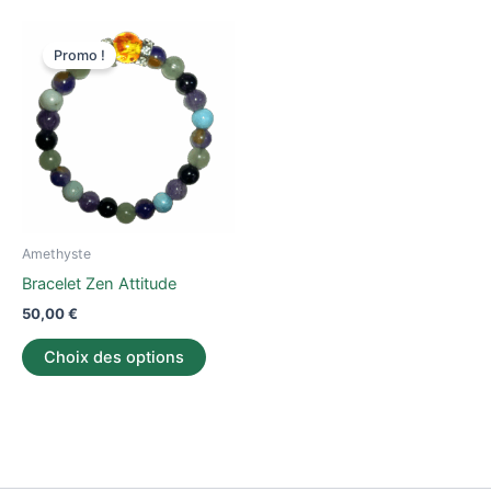
Ce
Promo !
produit
a
plusieurs
variations.
Les
options
peuvent
être
Amethyste
choisies
Bracelet Zen Attitude
sur
50,00
€
la
page
Choix des options
du
produit