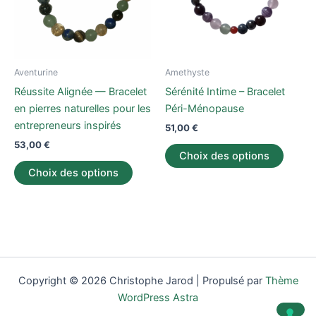
Les
Les
options
option
peuvent
peuve
être
être
Aventurine
Amethyste
choisies
choisi
Réussite Alignée — Bracelet
Sérénité Intime – Bracelet
sur
sur
en pierres naturelles pour les
Péri-Ménopause
la
la
entrepreneurs inspirés
51,00
€
page
page
53,00
€
du
du
Choix des options
produit
produi
Choix des options
Copyright © 2026 Christophe Jarod | Propulsé par
Thème
WordPress Astra