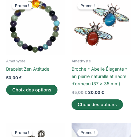
prix
prix
Promo !
Promo !
produit
produi
initial
actuel
a
était :
est :
a
45,00 €.
30,00 €.
plusieurs
plusieu
variations.
variati
Les
Les
options
option
peuvent
peuve
être
être
Amethyste
Amethyste
choisies
choisi
Bracelet Zen Attitude
Broche « Abeille Élégante »
sur
sur
en pierre naturelle et nacre
50,00
€
la
la
d’ormeau (37 x 35 mm)
page
page
Choix des options
45,00
€
30,00
€
du
du
produit
produi
Choix des options
Le
Le
Le
Le
Ce
Ce
prix
prix
prix
prix
Promo !
Promo !
produit
produi
initial
actuel
initial
actuel