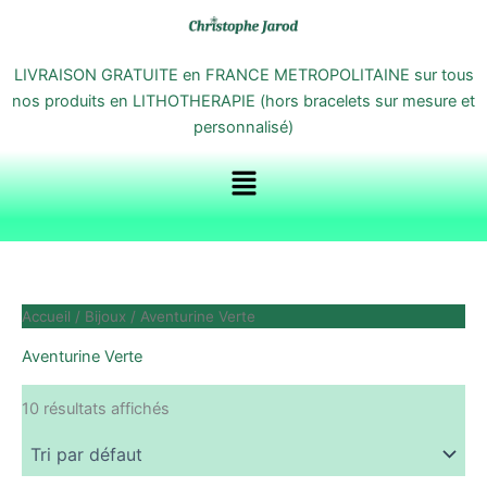
Aller
au
contenu
LIVRAISON GRATUITE en FRANCE METROPOLITAINE sur tous
nos produits en LITHOTHERAPIE (hors bracelets sur mesure et
personnalisé)
Menu
Accueil
/
Bijoux
/ Aventurine Verte
Aventurine Verte
10 résultats affichés