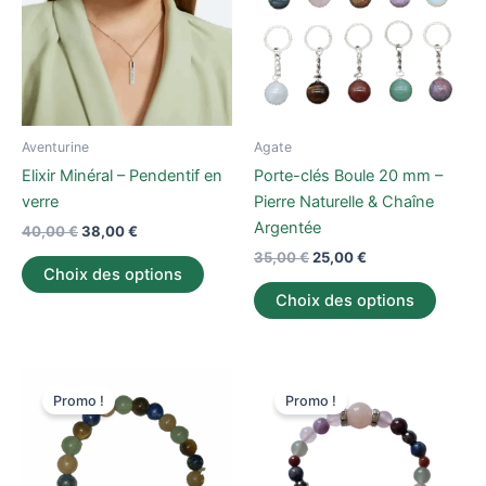
plusieurs
plusieu
variations.
variati
Les
Les
options
option
peuvent
peuve
être
être
Aventurine
Agate
choisies
choisi
Elixir Minéral – Pendentif en
Porte-clés Boule 20 mm –
sur
sur
verre
Pierre Naturelle & Chaîne
la
la
Argentée
40,00
€
38,00
€
page
page
35,00
€
25,00
€
du
du
Choix des options
produit
produi
Choix des options
Ce
Ce
Promo !
Promo !
produit
produi
a
a
plusieurs
plusieu
variations.
variati