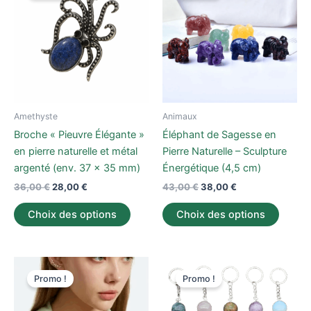
était :
est :
a
était :
est :
a
36,00 €.
28,00 €.
43,00 €.
38,00 €.
plusieurs
plusieu
variations.
variati
Les
Les
options
option
peuvent
peuve
être
être
Amethyste
Animaux
choisies
choisi
Broche « Pieuvre Élégante »
Éléphant de Sagesse en
sur
sur
en pierre naturelle et métal
Pierre Naturelle – Sculpture
la
la
argenté (env. 37 x 35 mm)
Énergétique (4,5 cm)
page
page
36,00
€
28,00
€
43,00
€
38,00
€
du
du
produit
produi
Choix des options
Choix des options
Le
Le
Le
Le
Ce
Ce
prix
prix
prix
prix
Promo !
Promo !
produit
produi
initial
actuel
initial
actuel
était :
est :
a
était :
est :
a
40,00 €.
38,00 €.
35,00 €.
25,00 €.