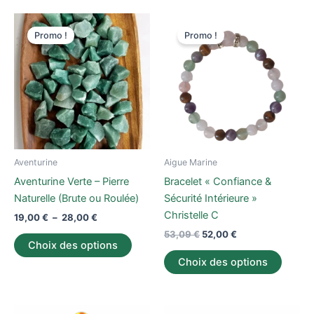
Plage
Le
Le
Ce
Ce
de
prix
prix
Promo !
Promo !
produit
produi
prix :
initial
actuel
19,00 €
a
était :
est :
a
à
53,09 €.
52,00 €.
plusieurs
plusieu
28,00 €
variations.
variati
Les
Les
options
option
peuvent
peuve
être
être
Aventurine
Aigue Marine
choisies
choisi
Aventurine Verte – Pierre
Bracelet « Confiance &
sur
sur
Naturelle (Brute ou Roulée)
Sécurité Intérieure »
la
la
Christelle C
19,00
€
–
28,00
€
page
page
53,09
€
52,00
€
du
du
Choix des options
produit
produi
Choix des options
Le
Le
Ce
Ce