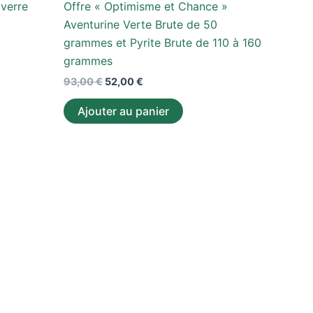
 verre
Offre « Optimisme et Chance »
Aventurine Verte Brute de 50
uit
grammes et Pyrite Brute de 110 à 160
grammes
93,00
€
52,00
€
Ajouter au panier