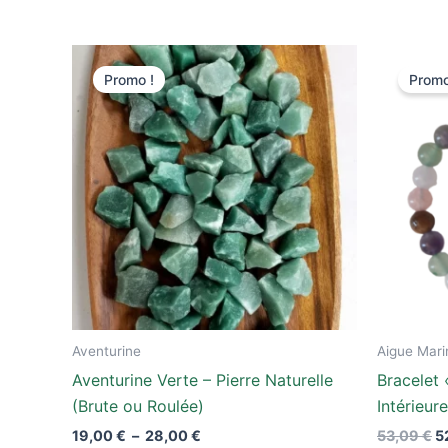
Plage
L
Ce
de
pr
Promo !
Promo
produit
prix :
in
19,00 €
ét
a
à
5
plusieurs
28,00 €
variations.
Les
options
peuvent
être
choisies
sur
la
Aventurine
Aigue Mari
page
Aventurine Verte – Pierre Naturelle
Bracelet 
du
(Brute ou Roulée)
Intérieur
produit
19,00
€
–
28,00
€
53,09
€
5