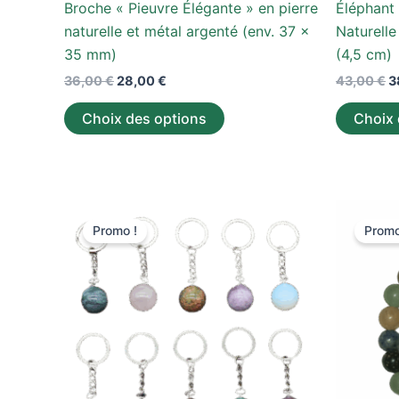
Broche « Pieuvre Élégante » en pierre
Éléphant
du
naturelle et métal argenté (env. 37 x
Naturelle
produit
35 mm)
(4,5 cm)
36,00
€
28,00
€
43,00
€
3
Choix des options
Choix 
Le
Le
Ce
prix
prix
Promo !
Promo
produit
initial
actuel
était :
est :
a
35,00 €.
25,00 €.
plusieurs
variations.
Les
options
peuvent
être