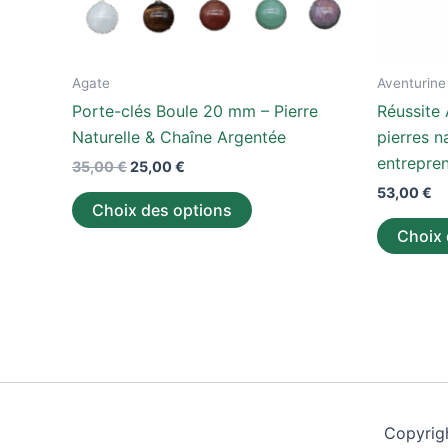
choisies
sur
la
Agate
Aventurine
page
Porte-clés Boule 20 mm – Pierre
Réussite 
du
Naturelle & Chaîne Argentée
pierres n
produit
entrepren
35,00
€
25,00
€
53,00
€
Choix des options
Choix 
Copyrig