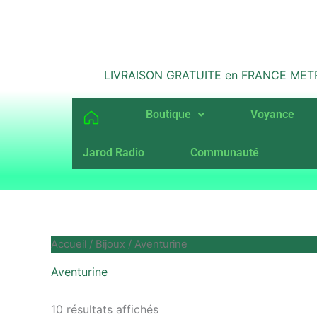
Aller
au
contenu
LIVRAISON GRATUITE en FRANCE METROPO
Boutique
Voyance
Jarod Radio
Communauté
Accueil
/
Bijoux
/ Aventurine
Aventurine
10 résultats affichés