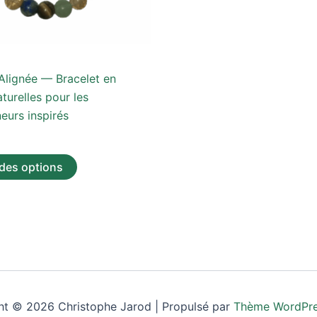
choisies
sur
la
page
Alignée — Bracelet en
du
aturelles pour les
produit
eurs inspirés
des options
ht © 2026 Christophe Jarod | Propulsé par
Thème WordPre