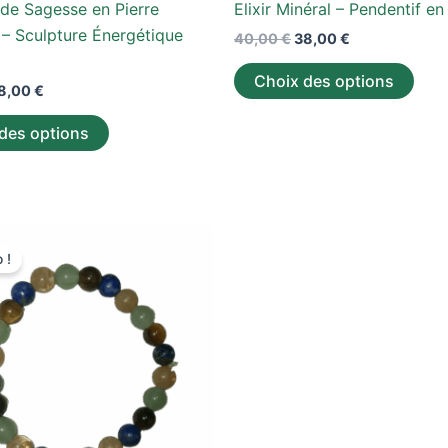
 de Sagesse en Pierre
Elixir Minéral – Pendentif en
du
du
 – Sculpture Énergétique
40,00
€
38,00
€
produit
prod
Choix des options
8,00
€
des options
Ce
 !
produit
a
plusieurs
variations.
Les
options
peuvent
être