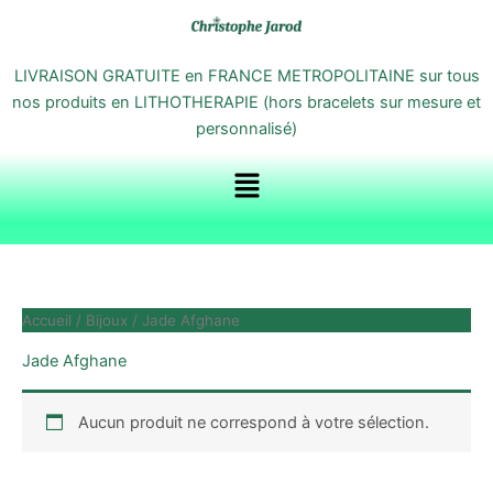
Aller
au
contenu
LIVRAISON GRATUITE en FRANCE METROPOLITAINE sur tous
nos produits en LITHOTHERAPIE (hors bracelets sur mesure et
personnalisé)
Menu
Accueil
/
Bijoux
/ Jade Afghane
Jade Afghane
Aucun produit ne correspond à votre sélection.