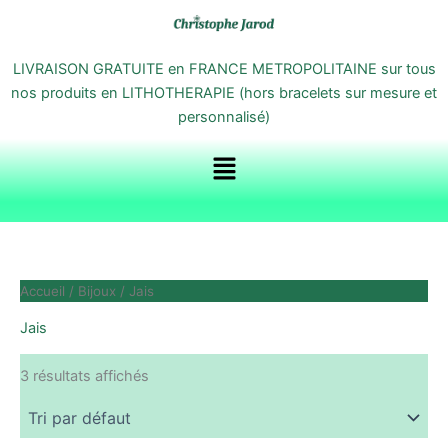
Aller
au
contenu
LIVRAISON GRATUITE en FRANCE METROPOLITAINE sur tous
nos produits en LITHOTHERAPIE (hors bracelets sur mesure et
personnalisé)
Menu
Accueil
/
Bijoux
/ Jais
Jais
3 résultats affichés