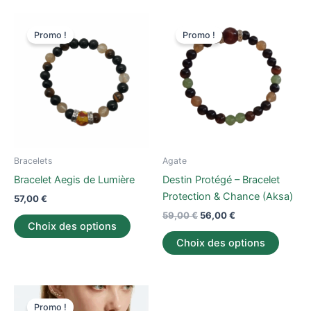
Le
Le
Ce
Ce
prix
prix
Promo !
Promo !
produit
produi
initial
actuel
a
était :
est :
a
59,00 €.
56,00 €.
plusieurs
plusieu
variations.
variati
Les
Les
options
option
peuvent
peuve
être
être
Bracelets
Agate
choisies
choisi
Bracelet Aegis de Lumière
Destin Protégé – Bracelet
sur
sur
Protection & Chance (Aksa)
57,00
€
la
la
59,00
€
56,00
€
page
page
Choix des options
du
du
Choix des options
produit
produi
Le
Le
Ce
prix
prix
Promo !
produit