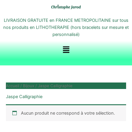
Aller
au
contenu
LIVRAISON GRATUITE en FRANCE METROPOLITAINE sur tous
nos produits en LITHOTHERAPIE (hors bracelets sur mesure et
personnalisé)
Menu
Accueil
/
Bijoux
/ Jaspe Calligraphie
Jaspe Calligraphie
Aucun produit ne correspond à votre sélection.