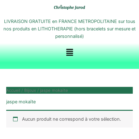
Aller
au
contenu
LIVRAISON GRATUITE en FRANCE METROPOLITAINE sur tous
nos produits en LITHOTHERAPIE (hors bracelets sur mesure et
personnalisé)
Menu
Accueil
/
Bijoux
/ jaspe mokaïte
jaspe mokaïte
Aucun produit ne correspond à votre sélection.