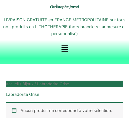
Aller
au
contenu
LIVRAISON GRATUITE en FRANCE METROPOLITAINE sur tous
nos produits en LITHOTHERAPIE (hors bracelets sur mesure et
personnalisé)
Menu
Accueil
/
Bijoux
/ Labradorite Grise
Labradorite Grise
Aucun produit ne correspond à votre sélection.