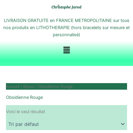
Aller
au
contenu
LIVRAISON GRATUITE en FRANCE METROPOLITAINE sur tous
nos produits en LITHOTHERAPIE (hors bracelets sur mesure et
personnalisé)
Menu
Accueil
/
Bijoux
/ Obsidienne Rouge
Obsidienne Rouge
Voici le seul résultat