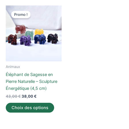
Le
Le
Ce
prix
prix
Promo !
produit
initial
actuel
était :
est :
a
43,00 €.
38,00 €.
plusieurs
variations.
Les
options
peuvent
être
Animaux
choisies
Éléphant de Sagesse en
sur
Pierre Naturelle – Sculpture
la
Énergétique (4,5 cm)
page
43,00
€
38,00
€
du
produit
Choix des options