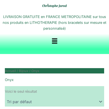
Aller
au
contenu
LIVRAISON GRATUITE en FRANCE METROPOLITAINE sur tous
nos produits en LITHOTHERAPIE (hors bracelets sur mesure et
personnalisé)
Menu
Accueil
/
Bijoux
/ Onyx
Onyx
Voici le seul résultat