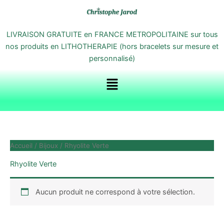
Aller
au
contenu
LIVRAISON GRATUITE en FRANCE METROPOLITAINE sur tous
nos produits en LITHOTHERAPIE (hors bracelets sur mesure et
personnalisé)
Menu
Accueil
/
Bijoux
/ Rhyolite Verte
Rhyolite Verte
Aucun produit ne correspond à votre sélection.