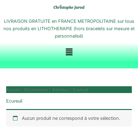
Aller
au
contenu
LIVRAISON GRATUITE en FRANCE METROPOLITAINE sur tous
nos produits en LITHOTHERAPIE (hors bracelets sur mesure et
personnalisé)
Menu
Accueil
/
Décorations
/
Animaux
/ Ecureuil
Ecureuil
Aucun produit ne correspond à votre sélection.