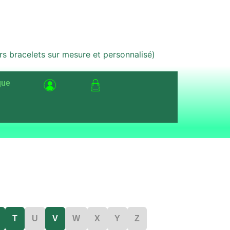
bracelets sur mesure et personnalisé)
que
T
U
V
W
X
Y
Z