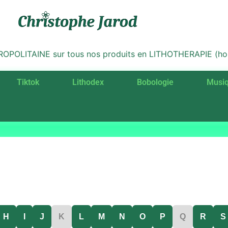
LITAINE sur tous nos produits en LITHOTHERAPIE (hors 
Tiktok
Lithodex
Bobologie
Musi
H
I
J
K
L
M
N
O
P
Q
R
S