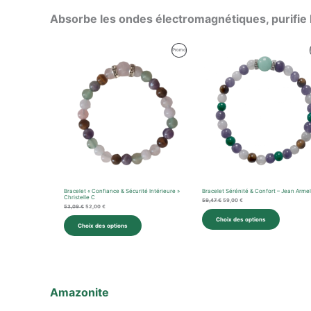
Absorbe les ondes électromagnétiques, purifie
Le
Le
Le
Le
Produit
Promo
prix
prix
prix
prix
initial
actuel
initial
actuel
En
était :
est :
était :
est :
53,09 €.
52,00 €.
59,47 €.
59,00 €.
Promotion
Bracelet « Confiance & Sécurité Intérieure »
Bracelet Sérénité & Confort – Jean Arme
Christelle C
59,47
€
59,00
€
53,09
€
52,00
€
Choix des options
Choix des options
Amazonite