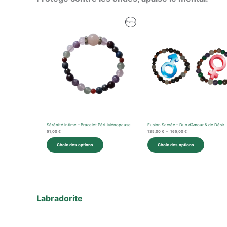
Plage
Produit
Promo
de
prix :
En
135,00 €
à
Promotion
165,00 €
Sérénité Intime – Bracelet Péri-Ménopause
Fusion Sacrée – Duo d’Amour & de Désir
51,00
€
135,00
€
–
165,00
€
Choix des options
Choix des options
Labradorite