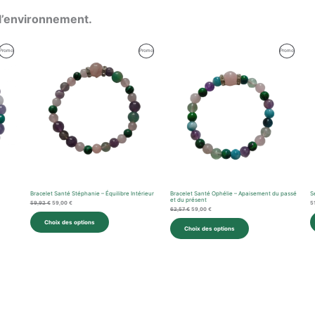
 l’environnement.
Le
Le
Le
Le
Produit
Produit
Produit
Promo
Promo
Promo
prix
prix
prix
prix
initial
actuel
initial
actuel
En
En
En
était :
est :
était :
est :
59,92 €.
59,00 €.
62,57 €.
59,00 €.
Promotion
Promotion
Promotio
l
Bracelet Santé Stéphanie – Équilibre Intérieur
Bracelet Santé Ophélie – Apaisement du passé
S
et du présent
59,92
€
59,00
€
5
62,57
€
59,00
€
Choix des options
Choix des options