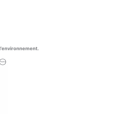
 l’environnement.
Produit
Promo
En
Promotion