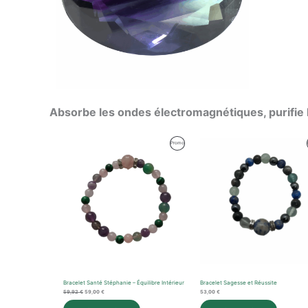
Absorbe les ondes électromagnétiques, purifie
Le
Le
Produit
Promo
prix
prix
initial
actuel
En
était :
est :
59,92 €.
59,00 €.
Promotion
Bracelet Santé Stéphanie – Équilibre Intérieur
Bracelet Sagesse et Réussite
59,92
€
59,00
€
53,00
€