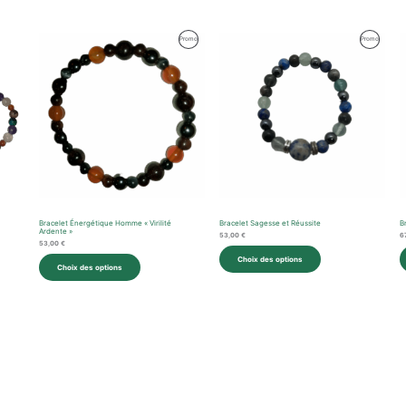
Produit
Produit
Promo
Promo
En
En
Promotion
Promotio
Bracelet Énergétique Homme « Virilité
Bracelet Sagesse et Réussite
B
Ardente »
53,00
€
6
53,00
€
Choix des options
Choix des options