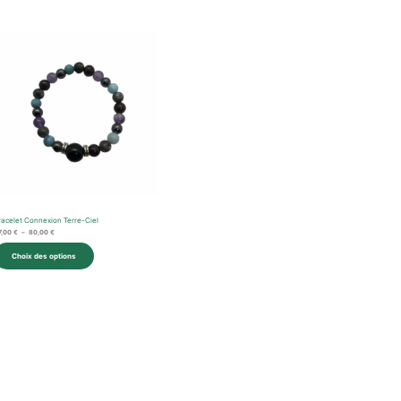
Plage
de
prix :
67,00 €
à
n
80,00 €
racelet Connexion Terre-Ciel
7,00
€
–
80,00
€
Choix des options