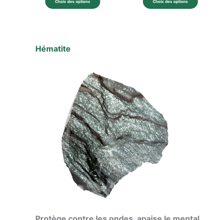
Choix des options
Choix des options
Hématite
Protège contre les ondes, apaise le mental.