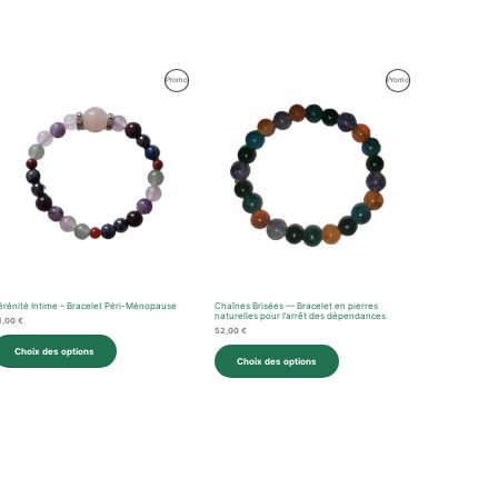
Produit
Produit
Promo
Promo
En
En
n
Promotion
Promotion
érénité Intime – Bracelet Péri-Ménopause
Chaînes Brisées — Bracelet en pierres
naturelles pour l’arrêt des dépendances
1,00
€
52,00
€
Choix des options
Choix des options