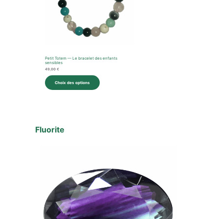
Petit Totem — Le bracelet des enfants
sensibles
49,00
€
Choix des options
Fluorite