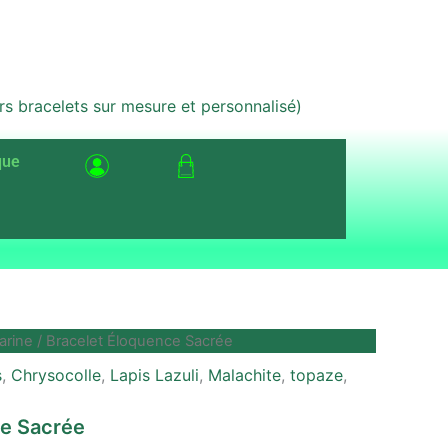
bracelets sur mesure et personnalisé)
que
arine
/ Bracelet Éloquence Sacrée
s
,
Chrysocolle
,
Lapis Lazuli
,
Malachite
,
topaze
,
ce Sacrée