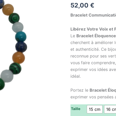
52,00
€
Bracelet Communicatio
Libérez Votre Voix et
Le
Bracelet Éloquence
cherchent à améliorer l
et authenticité. Ce bij
reconnue pour ses vert
vous faire comprendre, 
exprimer vos idées avec
idéal.
Portez le
Bracelet Élo
exprimer vos pensées av
Taille
15 cm
16 c