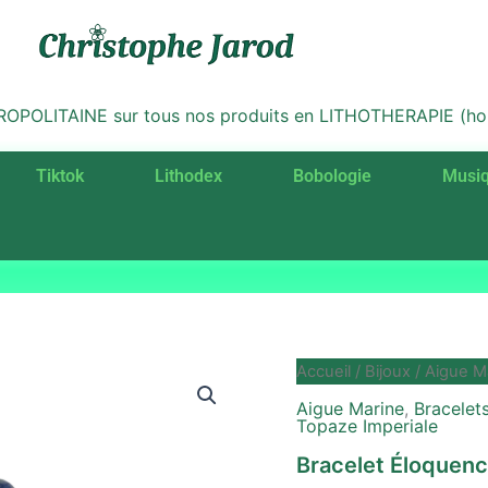
LITAINE sur tous nos produits en LITHOTHERAPIE (hors 
Tiktok
Lithodex
Bobologie
Musi
quantité
Accueil
/
Bijoux
/
Aigue M
de
Aigue Marine
,
Bracelet
Bracelet
Topaze Imperiale
Éloquence
Sacrée
Bracelet Éloquen