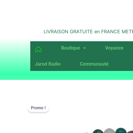
Aller
au
contenu
LIVRAISON GRATUITE en FRANCE METROPO
Boutique
Voyance
Jarod Radio
Communauté
Promo !