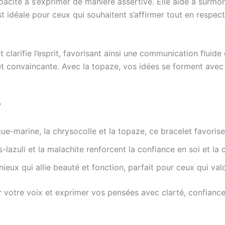
apacité à s’exprimer de manière assertive. Elle aide à surm
st idéale pour ceux qui souhaitent s’affirmer tout en respect
t clarifie l’esprit, favorisant ainsi une communication fluide
t convaincante. Avec la topaze, vos idées se forment avec 
?
igue-marine, la chrysocolle et la topaze, ce bracelet favori
s-lazuli et la malachite renforcent la confiance en soi et l
eux qui allie beauté et fonction, parfait pour ceux qui val
r votre voix et exprimer vos pensées avec clarté, confiance 