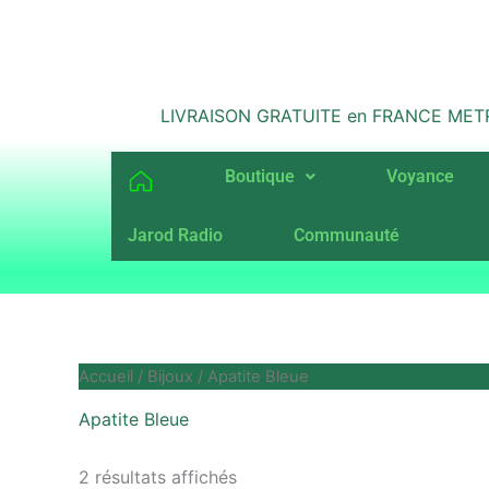
Aller
au
contenu
LIVRAISON GRATUITE en FRANCE METROPO
Boutique
Voyance
Jarod Radio
Communauté
Accueil
/
Bijoux
/ Apatite Bleue
Apatite Bleue
2 résultats affichés