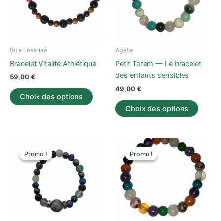
Les
Les
options
option
peuvent
peuve
être
être
Bois Fossilisé
Agate
choisies
choisi
Bracelet Vitalité Athlétique
Petit Totem — Le bracelet
sur
sur
des enfants sensibles
59,00
€
la
la
49,00
€
page
page
Choix des options
du
du
Choix des options
produit
produi
Ce
Ce
Promo !
Promo !
Promo !
Promo !
produit
produi
a
a
plusieurs
plusieu
variations.
variati
Les
Les
options
option