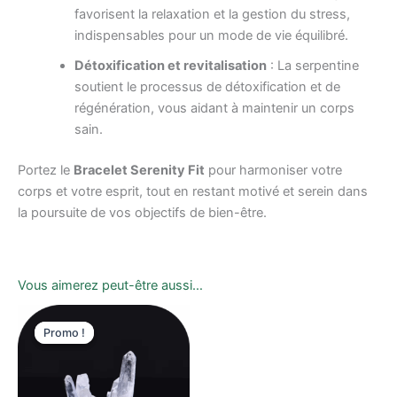
favorisent la relaxation et la gestion du stress,
indispensables pour un mode de vie équilibré.
Détoxification et revitalisation
: La serpentine
soutient le processus de détoxification et de
régénération, vous aidant à maintenir un corps
sain.
Portez le
Bracelet Serenity Fit
pour harmoniser votre
corps et votre esprit, tout en restant motivé et serein dans
la poursuite de vos objectifs de bien-être.
Vous aimerez peut-être aussi…
Le
Le
prix
prix
Promo !
Promo !
initial
actuel
était :
est :
28,00 €.
16,00 €.