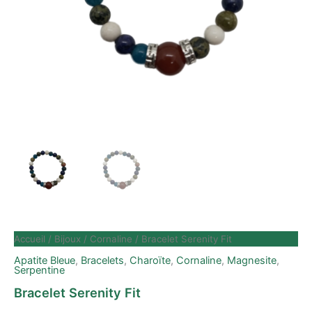
Accueil
/
Bijoux
/
Cornaline
/ Bracelet Serenity Fit
Apatite Bleue
,
Bracelets
,
Charoïte
,
Cornaline
,
Magnesite
,
Serpentine
Bracelet Serenity Fit