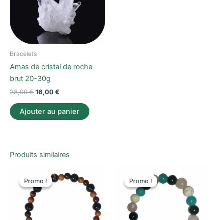
Bracelets
Amas de cristal de roche
brut 20-30g
28,00
€
16,00
€
Ajouter au panier
Produits similaires
Ce
Ce
Promo !
Promo !
Promo !
Promo !
produit
produi
a
a
plusieurs
plusieu
variations.
variati