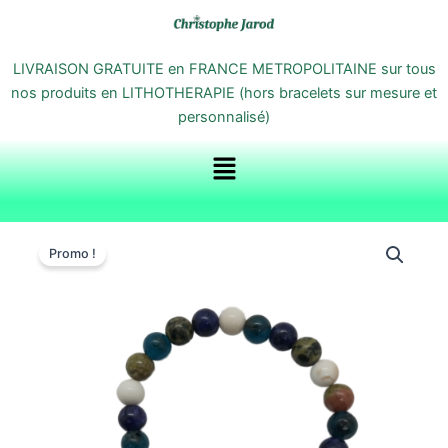
Aller
au
contenu
LIVRAISON GRATUITE en FRANCE METROPOLITAINE sur tous
nos produits en LITHOTHERAPIE (hors bracelets sur mesure et
personnalisé)
Menu
quantité
de
Promo !
Bracelet
Serenity
Fit