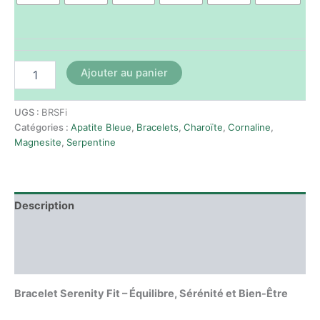
Ajouter au panier
UGS :
BRSFi
Catégories :
Apatite Bleue
,
Bracelets
,
Charoïte
,
Cornaline
,
Magnesite
,
Serpentine
Description
Informations complémentaires
Avis (0)
Bracelet Serenity Fit – Équilibre, Sérénité et Bien-Être