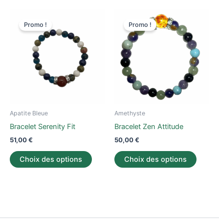
Ce
Ce
Promo !
Promo !
produit
produi
a
a
plusieurs
plusieu
variations.
variati
Les
Les
options
option
peuvent
peuve
être
être
Apatite Bleue
Amethyste
choisies
choisi
Bracelet Serenity Fit
Bracelet Zen Attitude
sur
sur
51,00
€
50,00
€
la
la
page
page
Choix des options
Choix des options
du
du
produit
produi