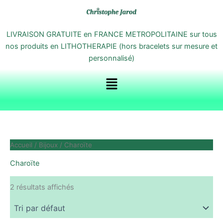
Aller
au
contenu
LIVRAISON GRATUITE en FRANCE METROPOLITAINE sur tous
nos produits en LITHOTHERAPIE (hors bracelets sur mesure et
personnalisé)
Menu
Accueil
/
Bijoux
/ Charoïte
Charoïte
2 résultats affichés