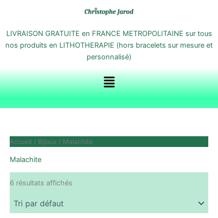
Aller
au
contenu
LIVRAISON GRATUITE en FRANCE METROPOLITAINE sur tous
nos produits en LITHOTHERAPIE (hors bracelets sur mesure et
personnalisé)
Menu
Accueil
/
Bijoux
/ Malachite
Malachite
6 résultats affichés