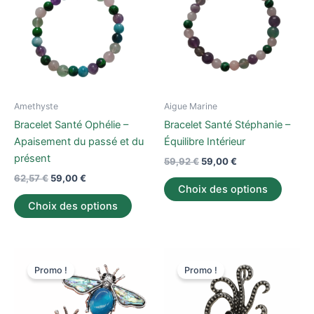
62,57 €.
59,00 €.
59,92 €.
59,00 €.
plusieurs
plusieu
variations.
variati
Les
Les
options
option
peuvent
peuve
être
être
Amethyste
Aigue Marine
choisies
choisi
Bracelet Santé Ophélie –
Bracelet Santé Stéphanie –
sur
sur
Apaisement du passé et du
Équilibre Intérieur
la
la
présent
59,92
€
59,00
€
page
page
62,57
€
59,00
€
du
du
Choix des options
produit
produi
Choix des options
Le
Le
Le
Le
Ce
Ce
prix
prix
prix
prix
Promo !
Promo !
produit
produi
initial
actuel
initial
actuel
était :
est :
a
était :
est :
a
45,00 €.
30,00 €.
36,00 €.
28,00 €.
plusieurs
plusieu