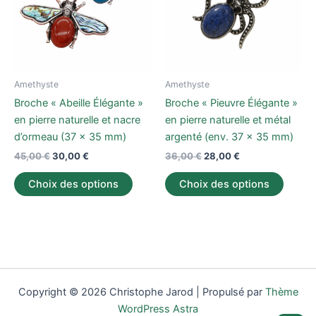
variations.
variati
Les
Les
options
option
peuvent
peuve
être
être
Amethyste
Amethyste
choisies
choisi
Broche « Abeille Élégante »
Broche « Pieuvre Élégante »
sur
sur
en pierre naturelle et nacre
en pierre naturelle et métal
la
la
d’ormeau (37 x 35 mm)
argenté (env. 37 x 35 mm)
page
page
45,00
€
30,00
€
36,00
€
28,00
€
du
du
produit
produi
Choix des options
Choix des options
Copyright © 2026 Christophe Jarod | Propulsé par
Thème
WordPress Astra