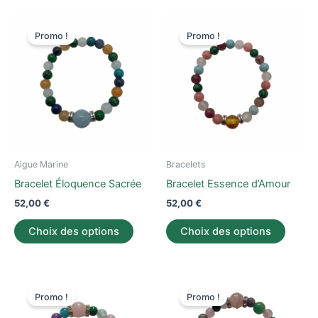
Ce
Ce
Promo !
Promo !
produit
produi
a
a
plusieurs
plusieu
variations.
variati
Les
Les
options
option
peuvent
peuve
être
être
Aigue Marine
Bracelets
choisies
choisi
Bracelet Éloquence Sacrée
Bracelet Essence d’Amour
sur
sur
52,00
€
52,00
€
la
la
page
page
Choix des options
Choix des options
du
du
produit
produi
Le
Le
Le
Le
Ce
Ce
prix
prix
prix
prix
Promo !
Promo !
produit
produi
initial
actuel
initial
actuel
était :
est :
a
était :
est :
a