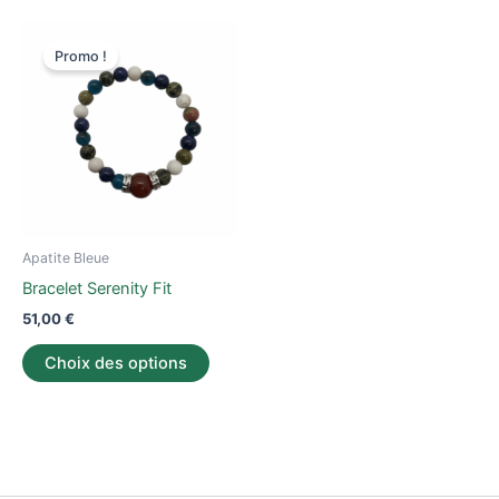
Ce
Promo !
produit
a
plusieurs
variations.
Les
options
peuvent
être
Apatite Bleue
choisies
Bracelet Serenity Fit
sur
51,00
€
la
page
Choix des options
du
produit