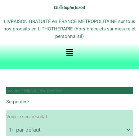
Aller
au
contenu
LIVRAISON GRATUITE en FRANCE METROPOLITAINE sur tous
nos produits en LITHOTHERAPIE (hors bracelets sur mesure et
personnalisé)
Menu
Accueil
/
Bijoux
/ Serpentine
Serpentine
Voici le seul résultat