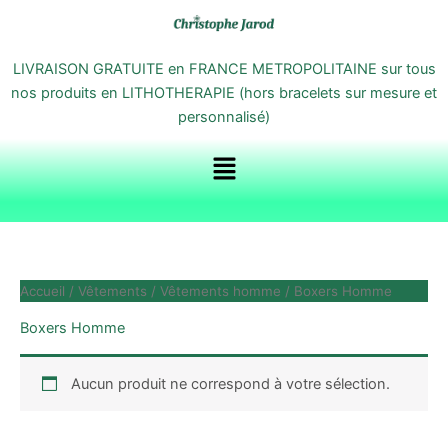
Aller
au
contenu
LIVRAISON GRATUITE en FRANCE METROPOLITAINE sur tous
nos produits en LITHOTHERAPIE (hors bracelets sur mesure et
personnalisé)
Menu
Accueil
/
Vêtements
/
Vêtements homme
/ Boxers Homme
Boxers Homme
Aucun produit ne correspond à votre sélection.