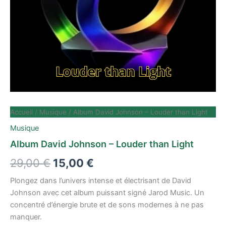
Accueil
/
Musique
/ Album David Johnson – Louder than Light
Musique
Album David Johnson – Louder than Light
29,00
€
15,00
€
Plongez dans l’univers intense et électrisant de David
Johnson avec cet album puissant signé Jarod Music. Un
concentré d’énergie brute et de sons modernes à ne pas
manquer.