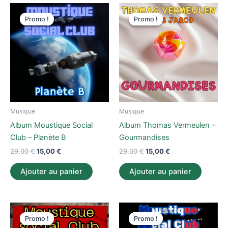
Le
Le
Le
Le
prix
prix
prix
prix
Promo !
Promo !
Promo !
Promo !
initial
actuel
initial
actuel
était :
est :
était :
est :
29,00 €.
15,00 €.
29,00 €.
15,00 €.
Musique
Musique
Album Moustique Social
Album Thomas Vermeulen –
Club – Planète B
Gourmandises
29,00
€
15,00
€
29,00
€
15,00
€
Ajouter au panier
Ajouter au panier
Le
Le
Le
Le
prix
prix
prix
prix
Promo !
Promo !
Promo !
Promo !
initial
actuel
initial
actuel