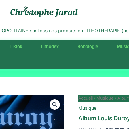
LITAINE sur tous nos produits en LITHOTHERAPIE (hors 
Tiktok
Lithodex
Bobologie
Musi
quantité
Accueil
/
Musique
/ Album
Le
de
Musique
Album
prix
Louis
Album Louis Duroy
Duroy
initial
-