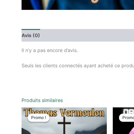
Avis (0)
Il n’y a pas encore d’avis.
Seuls les clients connectés ayant acheté ce produit
Produits similaires
Le
Le
L
prix
prix
pr
Promo !
Promo !
Promo
Promo
initial
actuel
in
était :
est :
ét
29,00 €.
15,00 €.
29