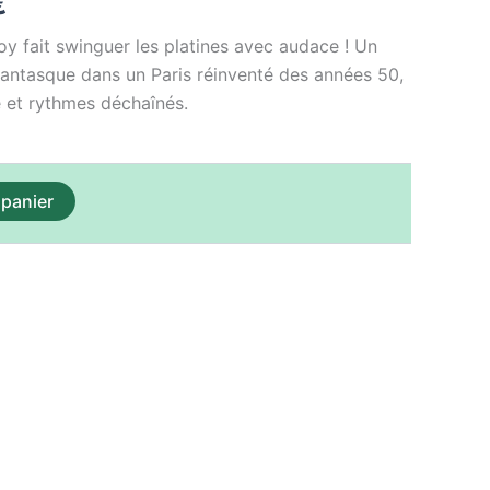
€
est :
y fait swinguer les platines avec audace ! Un
€.
15,00 €.
antasque dans un Paris réinventé des années 50,
 et rythmes déchaînés.
 panier