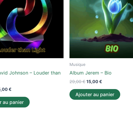
Musique
vid Johnson – Louder than
Album Jerem – Bio
29,00
€
15,00
€
5,00
€
Ajouter au panier
r au panier