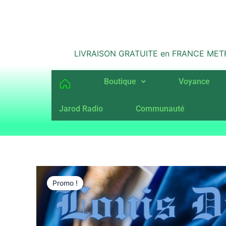
Aller
au
contenu
LIVRAISON GRATUITE en FRANCE METROPO
Boutique
Voyance
Jarod Radio
Communauté
Promo !