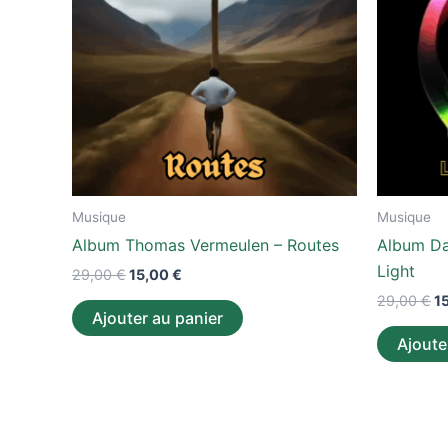
Musique
Musique
Album Thomas Vermeulen – Routes
Album Da
Light
29,00
€
15,00
€
29,00
€
1
Ajouter au panier
Ajoute