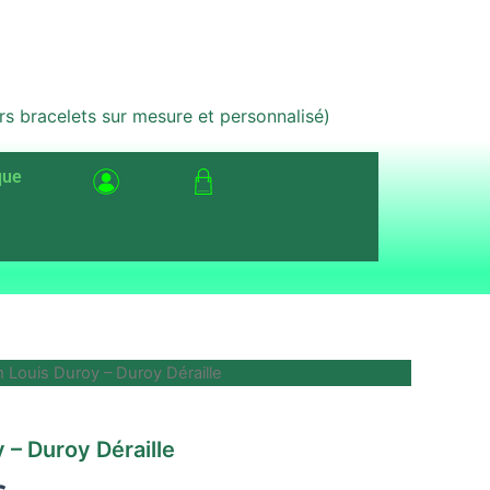
bracelets sur mesure et personnalisé)
que
 Louis Duroy – Duroy Déraille
Le
prix
 – Duroy Déraille
actuel