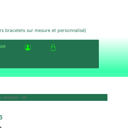
bracelets sur mesure et personnalisé)
que
 Jamelia – 26
Le
prix
6
actuel