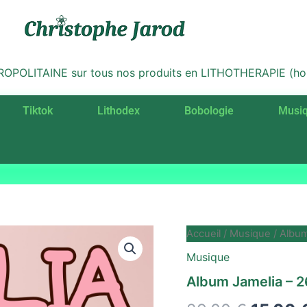
LITAINE sur tous nos produits en LITHOTHERAPIE (hors 
Tiktok
Lithodex
Bobologie
Musi
quantité
Accueil
/
Musique
/ Album
Le
de
Musique
Album
prix
Jamelia
Album Jamelia – 2
-
initial
26