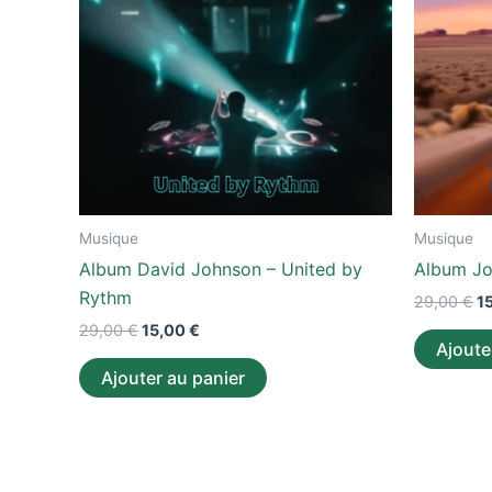
Musique
Musique
Album David Johnson – United by
Album Jo
Rythm
29,00
€
1
29,00
€
15,00
€
Ajoute
Ajouter au panier