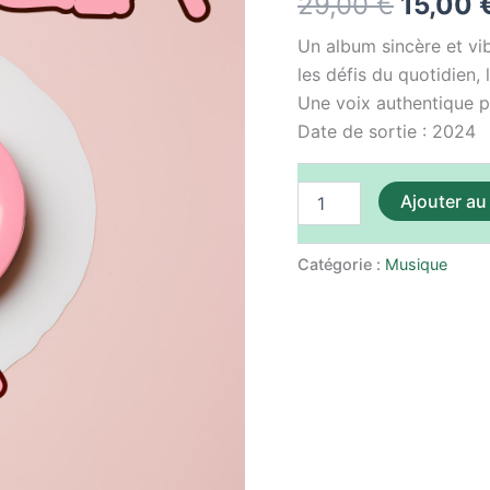
29,00
€
15,00
était :
Un album sincère et vib
29,00 
les défis du quotidien, 
Une voix authentique p
Date de sortie : 2024
Ajouter au
Catégorie :
Musique