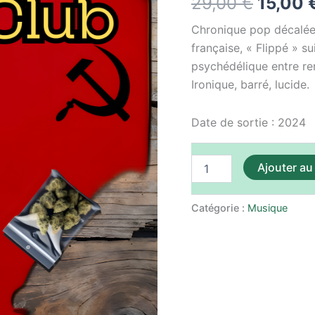
29,00
€
15,00
-
était :
Flippé
Chronique pop décalée 
29,00 
française, « Flippé » s
psychédélique entre renc
Ironique, barré, lucide.
Date de sortie : 2024
Ajouter au
Catégorie :
Musique