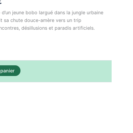
€
est :
d’un jeune bobo largué dans la jungle urbaine
€.
15,00 €.
uit sa chute douce-amère vers un trip
ontres, désillusions et paradis artificiels.
 panier